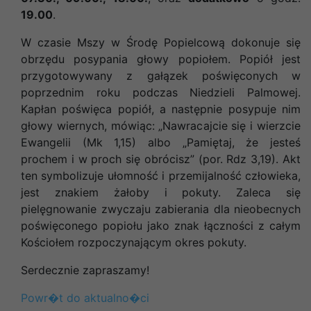
19.00
.
W czasie Mszy w Środę Popielcową dokonuje się
obrzędu posypania głowy popiołem. Popiół jest
przygotowywany z gałązek poświęconych w
poprzednim roku podczas Niedzieli Palmowej.
Kapłan poświęca popiół, a następnie posypuje nim
głowy wiernych, mówiąc: „Nawracajcie się i wierzcie
Ewangelii (Mk 1,15) albo „Pamiętaj, że jesteś
prochem i w proch się obrócisz” (por. Rdz 3,19). Akt
ten symbolizuje ułomność i przemijalność człowieka,
jest znakiem żałoby i pokuty. Zaleca się
pielęgnowanie zwyczaju zabierania dla nieobecnych
poświęconego popiołu jako znak łączności z całym
Kościołem rozpoczynającym okres pokuty.
Serdecznie zapraszamy!
Powr�t do aktualno�ci