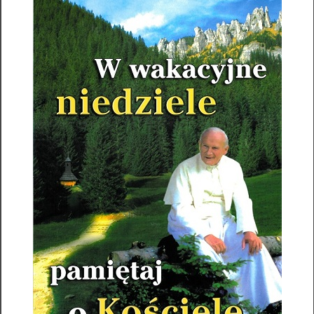
Archiwum ogłoszeń
Intencje Mszalne
Intencje mszalne 02.08.2026
Intencje mszalne 26.07.2026
Archiwum intencji
Informacje formalne
Standardy ochrony małoletnich
Nr konta bankowego
73 1020 1169 0000 8702 0012 2002