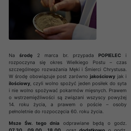
Na
środę
2 marca br. przypada
POPIELEC
i
rozpoczyna się okres Wielkiego Postu – czas
szczególnego rozważania Męki i Śmierci Chrystusa.
W środę obowiązuje post zarówno
jakościowy
jak i
ilościowy
, czyli wolno spożyć jeden posiłek do syta
i nie wolno spożywać pokarmów mięsnych. Prawem
o wstrzemięźliwości są związani wszyscy powyżej
14. roku życia, a prawem o poście – osoby
pełnoletnie do rozpoczęcia 60. roku życia.
Msze Św. tego dnia
odprawiane będą o godz.
07.30., 09.00., 18.00.
, oraz
dodatkowo
o godz.