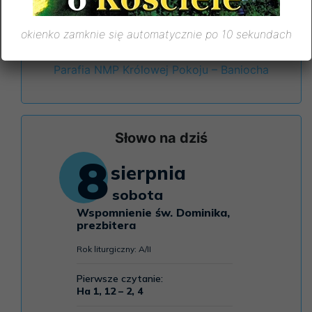
okienko zamknie się automatycznie po 10 sekundach
Facebook
Parafia NMP Królowej Pokoju – Baniocha
Słowo na dziś