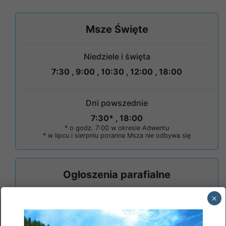
Msze Święte
Niedziele i święta
7:30 , 9:00 , 10:30 , 12:00 , 18:00
Dni powszednie
7:30* , 18:00
* o godz. 7:00 w okresie Adwentu
* w lipcu i sierpniu poranna Msza nie odbywa się
Ogłoszenia parafialne
XVIII NIEDZIELA ZWYKŁA
×
XVII NIEDZIELA ZWYKŁA