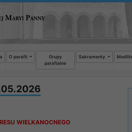
a
O parafii
Grupy
Sakramenty
Modlit
parafialne
0.05.2026
KRESU WIELKANOCNEGO