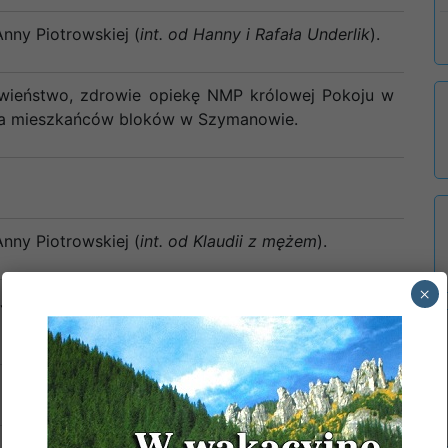
Anny Piotrowskiej (
int. od Hanny i Rafała Underlik
).
wieństwo, zdrowie opiekę NMP królowej Pokoju w
dla mieszkańców bloków w Szymanowie.
Anny Piotrowskiej (
int. od Klaudii z mężem
).
×
 Jana Durka w 23 r. śm. oraz Wacławy i Waldemara