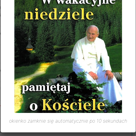
a Tadeusza Smolińskiego w 13 r. śm., Zdzisława
ani, Józefa, Jerzego i Tadeusza Kraszewskich oraz
skich.
Anny Komar.
Anny Piotrowskiej (
int. od rodz.
).
Józefa Szychta.
PIENIE PAŃSKIE
–
17 maja
2026
okienko zamknie się automatycznie po 10 sekundach
a Wacława Dudkiewicza w 21 r. śm. oraz Jadwigi i