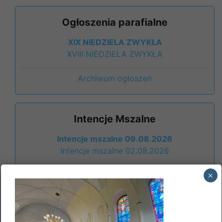
Ogłoszenia parafialne
XIX NIEDZIELA ZWYKŁA
XVIII NIEDZIELA ZWYKŁA
Archiwum ogłoszeń
Intencje Mszalne
Intencje mszalne 09.08.2026
Intencje mszalne 02.08.2026
×
Archiwum intencji
Informacje formalne