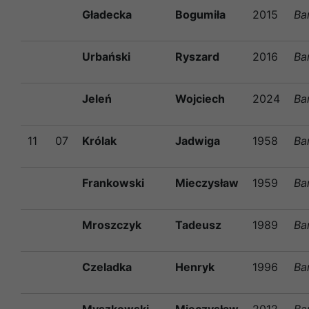
Gładecka
Bogumiła
2015
Ba
Urbański
Ryszard
2016
Ba
Jeleń
Wojciech
2024
Ba
11
07
Królak
Jadwiga
1958
Ba
Frankowski
Mieczysław
1959
Ba
Mroszczyk
Tadeusz
1989
Ba
Czeladka
Henryk
1996
Ba
Myszkowski
Mieczysław
2012
Ba