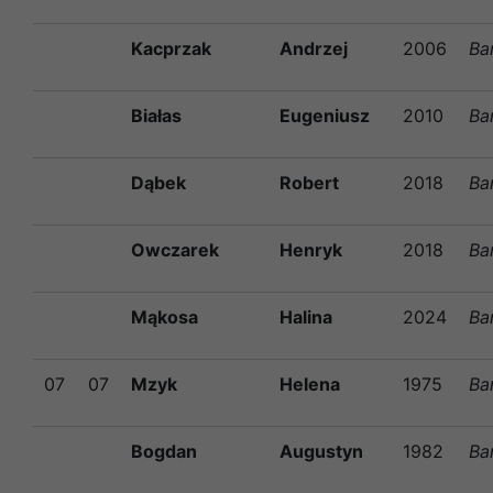
Kacprzak
Andrzej
2006
Ba
Białas
Eugeniusz
2010
Ba
Dąbek
Robert
2018
Ba
Owczarek
Henryk
2018
Ba
Mąkosa
Halina
2024
Ba
07
07
Mzyk
Helena
1975
Ba
Bogdan
Augustyn
1982
Ba