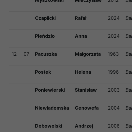
Czaplicki
Rafał
2024
Ba
Pieńdzio
Anna
2024
Ba
12
07
Pacuszka
Małgorzata
1963
Ba
Postek
Helena
1996
Ba
Poniewierski
Stanisław
2003
Ba
Niewiadomska
Genowefa
2004
Ba
Dobowolski
Andrzej
2006
Ba