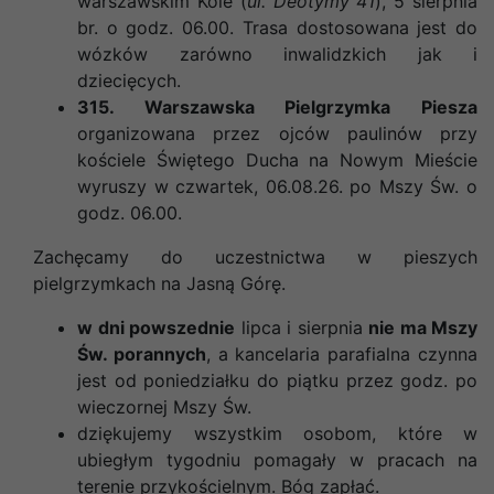
warszawskim Kole (
ul. Deotymy 41
), 5 sierpnia
br. o godz. 06.00. Trasa dostosowana jest do
wózków zarówno inwalidzkich jak i
dziecięcych.
315. Warszawska Pielgrzymka Piesza
organizowana przez ojców paulinów przy
kościele Świętego Ducha na Nowym Mieście
wyruszy w czwartek, 06.08.26. po Mszy Św. o
godz. 06.00.
Zachęcamy do uczestnictwa w pieszych
pielgrzymkach na Jasną Górę.
w dni powszednie
lipca i sierpnia
nie ma Mszy
Św. porannych
, a kancelaria parafialna czynna
jest od poniedziałku do piątku przez godz. po
wieczornej Mszy Św.
dziękujemy wszystkim osobom, które w
ubiegłym tygodniu pomagały w pracach na
terenie przykościelnym. Bóg zapłać.