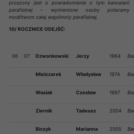
proszony jest o powiadomienie o tym kancelarii
parafialnej – wymienione osoby polecamy
modlitwom całej wspólnoty parafialnej.
10/ ROCZNICE ODEJŚĆ:
06
07
Dzwonkowski
Jerzy
1964
Ba
Mielczarek
Władysław
1974
Ba
Wasiak
Czesław
1997
Ba
Ziernik
Tadeusz
2004
Ba
Biczyk
Marianna
2005
Ba