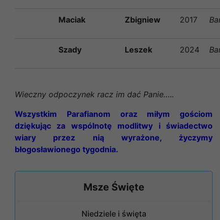
Maciak
Zbigniew
2017
Ba
Szady
Leszek
2024
Ba
Wieczny odpoczynek racz im dać Panie…..
Wszystkim Parafianom oraz miłym gościom
dziękując za wspólnotę modlitwy i świadectwo
wiary przez nią wyrażone, życzymy
błogosławionego tygodnia.
Msze Święte
Niedziele i święta