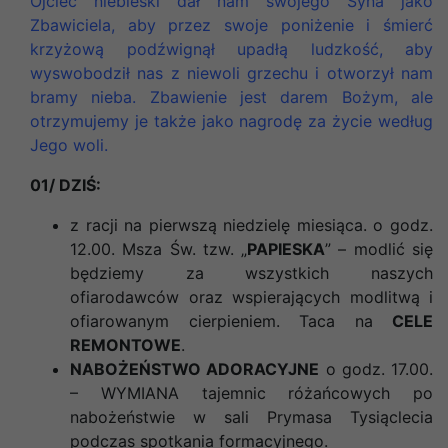
Ojciec niebieski dał nam swojego Syna jako
Zbawiciela, aby przez swoje poniżenie i śmierć
krzyżową podźwignął upadłą ludzkość, aby
wyswobodził nas z niewoli grzechu i otworzył nam
bramy nieba. Zbawienie jest darem Bożym, ale
otrzymujemy je także jako nagrodę za życie według
Jego woli.
01/ DZIŚ:
z racji na pierwszą niedzielę miesiąca. o godz.
12.00. Msza Św. tzw. „
PAPIESKA
” – modlić się
będziemy za wszystkich naszych
ofiarodawców oraz wspierających modlitwą i
ofiarowanym cierpieniem. Taca na
CELE
REMONTOWE
.
NABOŻEŃSTWO ADORACYJNE
o godz. 17.00.
– WYMIANA tajemnic różańcowych po
nabożeństwie w sali Prymasa Tysiąclecia
podczas spotkania formacyjnego.