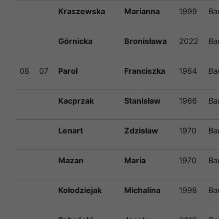
Kraszewska
Marianna
1999
Ba
Górnicka
Bronisława
2022
Ba
08
07
Parol
Franciszka
1964
Ba
Kacprzak
Stanisław
1966
Ba
Lenart
Zdzisław
1970
Ba
Mazan
Maria
1970
Ba
Kołodziejak
Michalina
1998
Ba