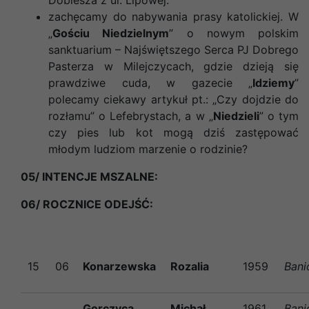
zachęcamy do nabywania prasy katolickiej. W
„
Gościu Niedzielnym
” o nowym polskim
sanktuarium – Najświętszego Serca PJ Dobrego
Pasterza w Milejczycach, gdzie dzieją się
prawdziwe cuda, w gazecie „
Idziemy
”
polecamy ciekawy artykuł pt.: „Czy dojdzie do
rozłamu” o Lefebrystach, a w „
Niedzieli
” o tym
czy pies lub kot mogą dziś zastępować
młodym ludziom marzenie o rodzinie?
05/ INTENCJE MSZALNE:
06/ ROCZNICE ODEJŚĆ
:
15
06
Konarzewska
Rozalia
1959
Bani
Gorczyca
Michał
1961
Bani