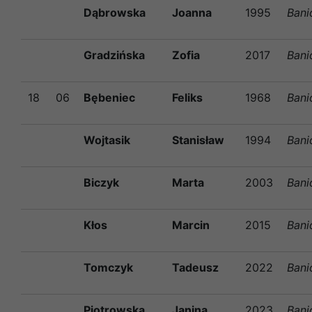
Dąbrowska
Joanna
1995
Bani
Gradzińska
Zofia
2017
Bani
18
06
Bębeniec
Feliks
1968
Bani
Wojtasik
Stanisław
1994
Bani
Biczyk
Marta
2003
Bani
Kłos
Marcin
2015
Bani
Tomczyk
Tadeusz
2022
Bani
Piotrowska
Janina
2023
Bani