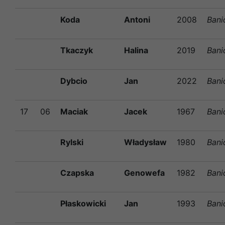
Koda
Antoni
2008
Bani
Tkaczyk
Halina
2019
Bani
Dybcio
Jan
2022
Bani
17
06
Maciak
Jacek
1967
Bani
Rylski
Władysław
1980
Bani
Czapska
Genowefa
1982
Bani
Płaskowicki
Jan
1993
Bani