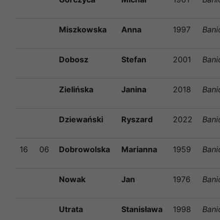
Miszkowska
Anna
1997
Bani
Dobosz
Stefan
2001
Bani
Zielińska
Janina
2018
Bani
Dziewański
Ryszard
2022
Bani
16
06
Dobrowolska
Marianna
1959
Bani
Nowak
Jan
1976
Bani
Utrata
Stanisława
1998
Bani