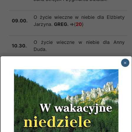
O życie wieczne w niebie dla Elżbiety
09.00.
Jarzyna.
GREG.
=>(
20
)
O życie wieczne w niebie dla
Anny
10.30.
Duda.
×
12.00.
Za
PARAFIAN
.
17.15.
GORZKIE ŻALE
O życie wieczne w niebie dla Iwony
Łabno w 5 r. śm. oraz Krzysztofa Łabno,
18.00.
Janiny, Kazimierza i Krzysztofa