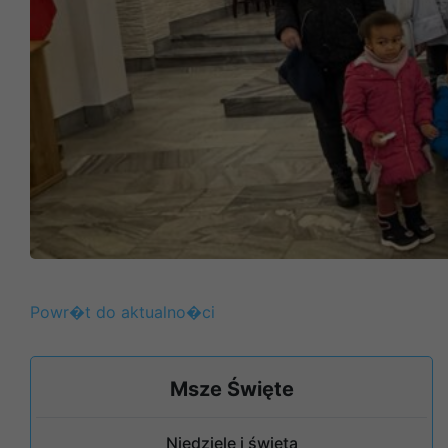
Powr�t do aktualno�ci
Msze Święte
Niedziele i święta