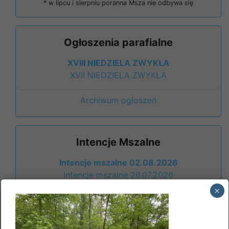
* w lipcu i sierpniu poranna Msza nie odbywa się
Ogłoszenia parafialne
XVIII NIEDZIELA ZWYKŁA
XVII NIEDZIELA ZWYKŁA
Archiwum ogłoszeń
Intencje Mszalne
Intencje mszalne 02.08.2026
Intencje mszalne 26.07.2026
×
Archiwum intencji