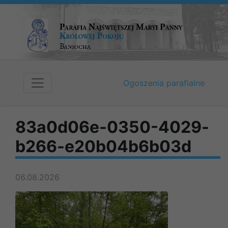
Ogoszenia parafialne
83a0d06e-0350-4029-
b266-e20b04b6b03d
06.08.2026