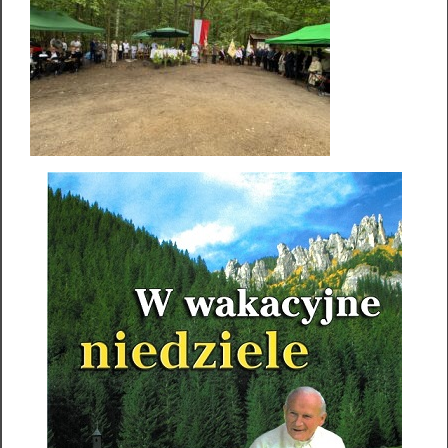
Informacje formalne
Standardy ochrony małoletnich
Nr konta bankowego
73 1020 1169 0000 8702 0012 2002
Facebook
Parafia NMP Królowej Pokoju – Baniocha
Słowo na dziś