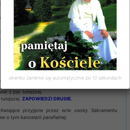
miłego odpoczynku.
 za przygotowanie kościoła na dzisiejszą niedzielę
ięcia kościoła mieszkańców Baniochy z ul. Zakole i
olickiej. W „
Gościu Niedzielnym
” rozmowa z bp.
fialnej; w gazecie „
Idziemy
” polecamy artykuł pt.:
i
” artykuł, pt.: „Po co katolikowi odpusty?”
okienko zamknie się automatycznie po 10 sekundach
iązek małżeński mają zamiar wstąpić:
ler z par. tutejszej.
 tutejszej
.
ZAPOWIEDZI DRUGIE.
żliwiające przyjęcie przez w/w osoby Sakramentu
 o tym kancelarii parafialnej.