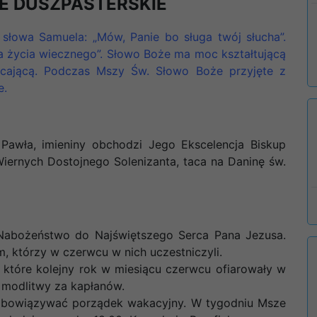
E DUSZPASTERSKIE
 słowa Samuela: „Mów, Panie bo sługa twój słucha”.
a życia wiecznego”. Słowo Boże ma moc kształtującą
ięcającą. Podczas Mszy Św. Słowo Boże przyjęte z
e.
 Pawła, imieniny obchodzi Jego Ekscelencja Biskup
Wiernych Dostojnego Solenizanta, taca na Daninę św.
abożeństwo do Najświętszego Serca Pana Jezusa.
m, którzy w czerwcu w nich uczestniczyli.
które kolejny rok w miesiącu czerwcu ofiarowały w
e modlitwy za kapłanów.
e obowiązywać porządek wakacyjny. W tygodniu Msze