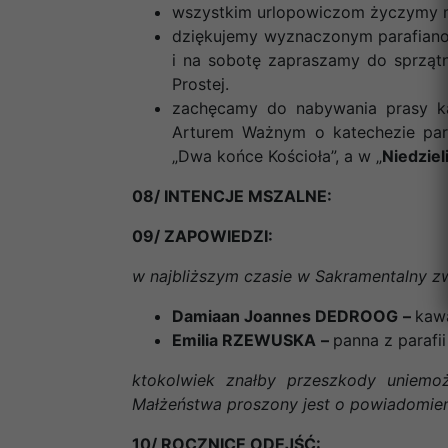
wszystkim urlopowiczom życzymy 
dziękujemy wyznaczonym parafianom
i na sobotę zapraszamy do sprzątn
Prostej.
zachęcamy do nabywania prasy kat
Arturem Ważnym o katechezie para
„Dwa końce Kościoła”, a w „
Niedziel
08/ INTENCJE MSZALNE:
09/ ZAPOWIEDZI:
w najbliższym czasie w Sakramentalny zw
Damiaan Joannes DEDROOG
–
kawa
Emilia RZEWUSKA
–
panna z parafii
ktokolwiek znałby przeszkody uniemo
Małżeństwa proszony jest o powiadomienie
10/ ROCZNICE ODEJŚĆ: