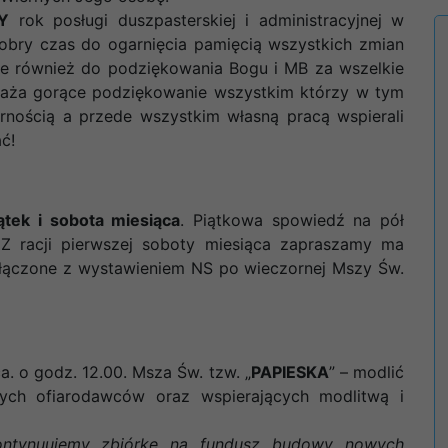
Y
rok posługi duszpasterskiej i administracyjnej w
dobry czas do ogarnięcia pamięcią wszystkich zmian
ale również do podziękowania Bogu i MB za wszelkie
yraża gorące podziękowanie wszystkim którzy w tym
arnością a przede wszystkim własną pracą wspierali
ć!
tek i sobota miesiąca
. Piątkowa spowiedź na pół
Z racji pierwszej soboty miesiąca zapraszamy ma
łączone z wystawieniem NS po wieczornej Mszy Św.
ca. o godz. 12.00. Msza Św. tzw. „
PAPIESKA
” – modlić
ych ofiarodawców oraz wspierających modlitwą i
ontynuujemy zbiórkę na fundusz budowy nowych