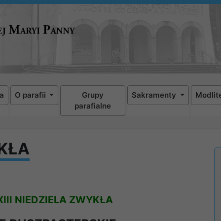
a
O parafii
Grupy
Sakramenty
Modlit
parafialne
YKŁA
XIII NIEDZIELA ZWYKŁA