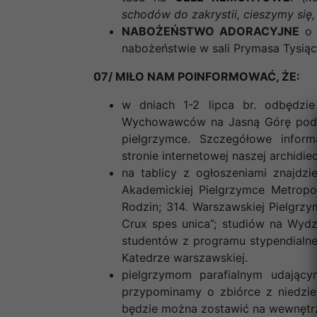
schodów do zakrystii, cieszymy się,
NABOŻEŃSTWO ADORACYJNE
o 
nabożeństwie w sali Prymasa Tysiącl
07/ MIŁO NAM POINFORMOWAĆ, ŻE:
w dniach 1-2 lipca br. odbędzie
Wychowawców na Jasną Górę pod
pielgrzymce. Szczegółowe infor
stronie internetowej naszej archidiec
na tablicy z ogłoszeniami znajdzi
Akademickiej Pielgrzymce Metropol
Rodzin; 314. Warszawskiej Pielgrzym
Crux spes unica”; studiów na Wyd
studentów z programu stypendialn
Katedrze warszawskiej.
pielgrzymom parafialnym udający
przypominamy o zbiórce z niedziel
będzie można zostawić na wewnętrz