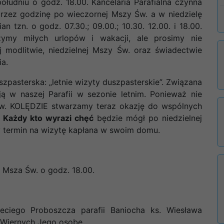
łudniu o godz. 18.00. Kancelaria Parafialna czynna
przez godzinę po wieczornej Mszy Św. a w niedzielę
 tzn. o godz. 07.30.; 09.00.; 10.30. 12.00. i 18.00.
my miłych urlopów i wakacji, ale prosimy nie
 modlitwie, niedzielnej Mszy Św. oraz świadectwie
ia.
szpasterska: „letnie wizyty duszpasterskie”. Związana
ą w naszej Parafii w sezonie letnim. Ponieważ nie
zw. KOLĘDZIE stwarzamy teraz okazję do wspólnych
.
Każdy kto wyrazi chęć
będzie mógł po niedzielnej
y termin na wizytę kapłana w swoim domu.
 Msza Św. o godz. 18.00.
eciego Proboszcza parafii Baniocha ks. Wiesława
Wiernych Jego osobę.