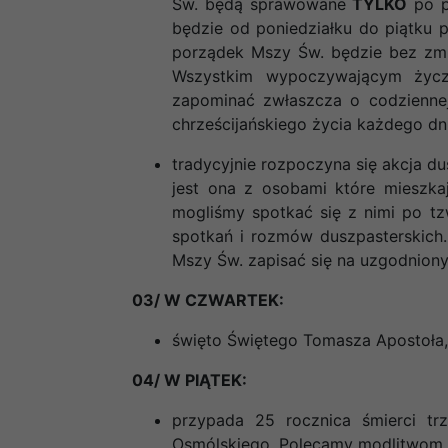
Św. będą sprawowane
TYLKO
po po
będzie od poniedziałku do piątku 
porządek Mszy Św. będzie bez zmian
Wszystkim wypoczywającym życzy
zapominać zwłaszcza o codziennej
chrześcijańskiego życia każdego dn
tradycyjnie rozpoczyna się akcja du
jest ona z osobami które mieszkaj
mogliśmy spotkać się z nimi po t
spotkań i rozmów duszpasterskich
Mszy Św. zapisać się na uzgodnion
03/ W CZWARTEK:
święto Świętego Tomasza Apostoła,
04/ W PIĄTEK:
przypada 25 rocznica śmierci trz
Osmólskiego. Polecamy modlitwom 