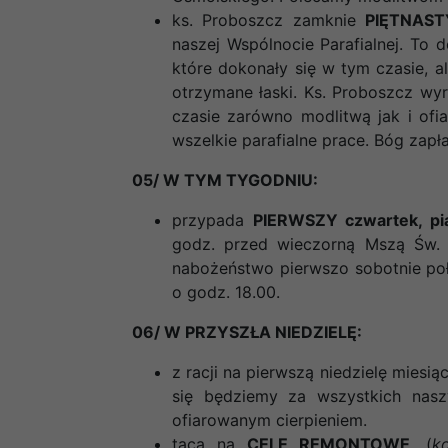
ks. Proboszcz zamknie
PIĘTNAST
naszej Wspólnocie Parafialnej. To 
które dokonały się w tym czasie, 
otrzymane łaski. Ks. Proboszcz w
czasie zarówno modlitwą jak i ofi
wszelkie parafialne prace. Bóg zapła
05/ W TYM TYGODNIU:
przypada
PIERWSZY czwartek, pią
godz. przed wieczorną Mszą Św. 
nabożeństwo pierwszo sobotnie po
o godz. 18.00.
06/ W PRZYSZŁA NIEDZIELĘ:
z racji na pierwszą niedzielę miesią
się będziemy za wszystkich nasz
ofiarowanym cierpieniem.
taca na
CELE REMONTOWE
. (
k