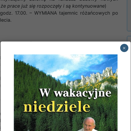
 że prace już się rozpoczęły i są kontynuowane
)
godz. 17.00. – WYMIANA tajemnic różańcowych po
ecia.
 się 88. Ogólnopolska Pielgrzymka Nauczycieli i
×
 hasłem:
Szkoła i rodzina.
Zachęcamy do udziału w
macje dotyczące pielgrzymki zamieszczone są na
ezji.
emy bliższe informacje na temat: 45. Warszawskiej
italnej; 34. Pielgrzymce Osób Niepełnosprawnych i
ce Pieszej; 31. Pielgrzymce Tradycji Łacińskiej „Ave
ziale Teologicznym UKSW; stypendiów dla uczniów i
ego im. Jana Pawła II oraz koncertów organowych w
m się na Pielgrzymkę do Montserrat w Hiszpanii
i na poniedziałek 07 lipca br. o godz. 02.00. Auta
nym parkingu przy plebanii.