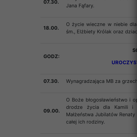
07.30.
Jana Fąfary.
O życie wieczne w niebie dla
18.00.
śm., Elżbiety Królak oraz dzi
S
GODZ:
UROCZYST
07.30.
Wynagradzająca MB za grzech
O Boże błogosławieństwo i o
drodze życia dla Kamili i
09.00.
Małżeństwa Jubilatów Renaty i
całej ich rodziny.