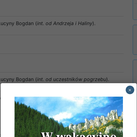
 Lucyny Bogdan (
int. od Andrzeja i Haliny
).
 Lucyny Bogdan (
int. od uczestników pogrzebu
).
×
Anny Czeladka w 21 r. śm. i dusz czyśćcowych.
a Zygmunta, Adama, Stefani i Haliny Działak oraz