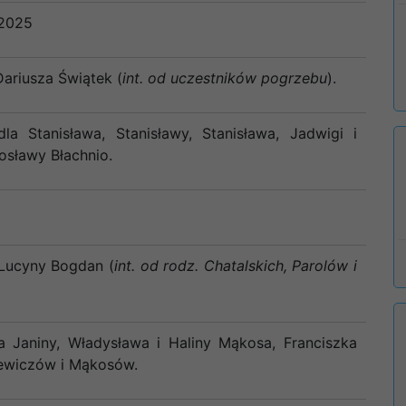
 2025
Dariusza Świątek (
int. od uczestników pogrzebu
).
a Stanisława, Stanisławy, Stanisława, Jadwigi i
osławy Błachnio.
 Lucyny Bogdan (
int. od rodz. Chatalskich, Parolów i
a Janiny, Władysława i Haliny Mąkosa, Franciszka
iewiczów i Mąkosów.