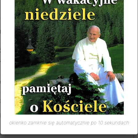
 Jadwigi i Józefa Gwara, Cecylii Ochocińskiej w r.
adków Gwara i Ochocińskich.
OBOTA
–
03 maja 2025
OŚĆ NMP, KRÓLOWEJ POLSKI
y świata.
piekę NMP Królowej Pokoju w Rodzinach na nowej
 Kamila oraz dziękczynna w 30 r. Sakramentu
 Tadeusza z prośbą o zdrowie i potrzebne łaski dla
okienko zamknie się automatycznie po 10 sekundach