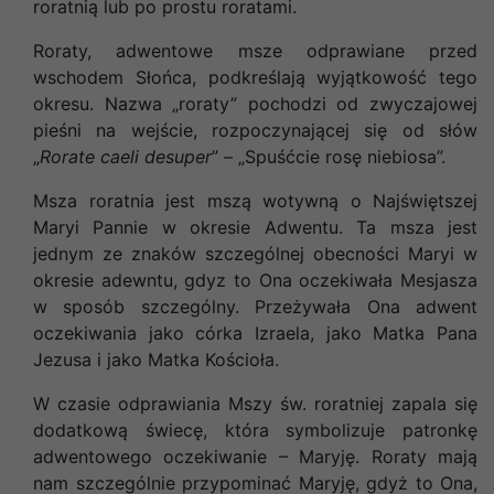
roratnią lub po prostu roratami.
Roraty, adwentowe msze odprawiane przed
wschodem Słońca, podkreślają wyjątkowość tego
okresu. Nazwa „roraty” pochodzi od zwyczajowej
pieśni na wejście, rozpoczynającej się od słów
„
Rorate caeli desuper
” – „Spuśćcie rosę niebiosa”.
Msza roratnia jest mszą wotywną o Najświętszej
Maryi Pannie w okresie Adwentu. Ta msza jest
jednym ze znaków szczególnej obecności Maryi w
okresie adewntu, gdyz to Ona oczekiwała Mesjasza
w sposób szczególny. Przeżywała Ona adwent
oczekiwania jako córka Izraela, jako Matka Pana
Jezusa i jako Matka Kościoła.
W czasie odprawiania Mszy św. roratniej zapala się
dodatkową świecę, która symbolizuje patronkę
adwentowego oczekiwanie – Maryję. Roraty mają
nam szczególnie przypominać Maryję, gdyż to Ona,