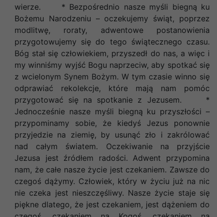
wierze. * Bezpośrednio nasze myśli biegną ku
Bożemu Narodzeniu – oczekujemy świąt, poprzez
modlitwę, roraty, adwentowe postanowienia
przygotowujemy się do tego świątecznego czasu.
Bóg stał się człowiekiem, przyszedł do nas, a więc i
my winniśmy wyjść Bogu naprzeciw, aby spotkać się
z wcielonym Synem Bożym. W tym czasie winno się
odprawiać rekolekcje, które mają nam pomóc
przygotować się na spotkanie z Jezusem. *
Jednocześnie nasze myśli biegną ku przyszłości –
przypominamy sobie, że kiedyś Jezus ponownie
przyjedzie na ziemię, by usunąć zło i zakrólować
nad całym światem. Oczekiwanie na przyjście
Jezusa jest źródłem radości. Adwent przypomina
nam, że całe nasze życie jest czekaniem. Zawsze do
czegoś dążymy. Człowiek, który w życiu już na nic
nie czeka jest nieszczęśliwy. Nasze życie staje się
piękne dlatego, że jest czekaniem, jest dążeniem do
czegoś, czekaniem na Kogoś, czekaniem na