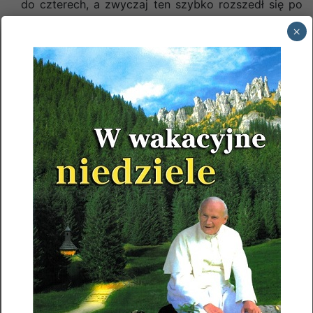
do czterech, a zwyczaj ten szybko rozszedł się po
wielu krajach. W Polsce zwyczaj ten pojawił się po
×
pierwszej wojnie światowej.
Obecnie mamy wieńce adwentowe w kościele, ale
także w wielu domach stroiki bożonarodzeniowe
mają właśnie kształt wieńca. Wykonuje się go z
gałązek szlachetnych drzew iglastych, takich jak:
świerk, jodła czy sosna. Na wieńcu są umieszczone
cztery świece symbolizujące cztery niedziele
adwentowe. Świece zapala się w kolejne niedziele
Adwentu (najpierw jedną, potem dwie itd). Zapalanie
świec oznacza czuwanie i gotowość na przyjście
Chrystusa. Wiąże się to ze słowami Chrystusa, który
określał siebie mianem „światłości świata”.
Świece roratnie – roratka – lampiony W okresie
Adwentu bardzo ważnym, wymownym i często
stosowanym znakiem w liturgii jest świeca. Świece i
lampiony posiadają bogatą symbolikę. Światło jest