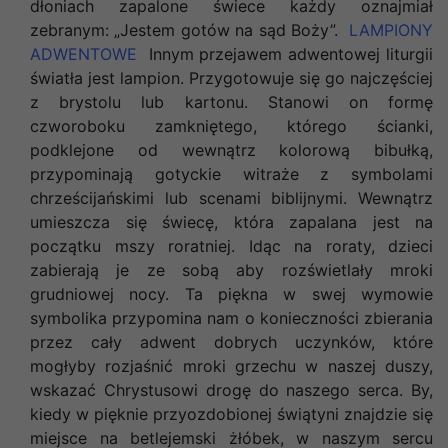
dłoniach zapalone świece każdy oznajmiał
zebranym: „Jestem gotów na sąd Boży”.
LAMPIONY
ADWENTOWE
Innym przejawem adwentowej liturgii
światła jest lampion. Przygotowuje się go najczęściej
z brystolu lub kartonu. Stanowi on formę
czworoboku zamkniętego, którego ścianki,
podklejone od wewnątrz kolorową bibułką,
przypominają gotyckie witraże z symbolami
chrześcijańskimi lub scenami biblijnymi. Wewnątrz
umieszcza się świecę, która zapalana jest na
początku mszy roratniej. Idąc na roraty, dzieci
zabierają je ze sobą aby rozświetlały mroki
grudniowej nocy. Ta piękna w swej wymowie
symbolika przypomina nam o konieczności zbierania
przez cały adwent dobrych uczynków, które
mogłyby rozjaśnić mroki grzechu w naszej duszy,
wskazać Chrystusowi drogę do naszego serca. By,
kiedy w pięknie przyozdobionej świątyni znajdzie się
miejsce na betlejemski żłóbek, w naszym sercu