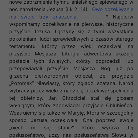
nowe zabrzmienie hymnu anielskiego śpiewanego w
noc narodzenia Jezusa (Łk 2, 14).
Owo oczekiwanie
ma swoje trzy znaczenia
:
* Najpierw
wspominamy oczekiwanie na pierwsze, historyczne
przyjście Jezusa. Łączyny się z tymi wszystkimi
pokoleniami ludzi sprawiedliwych z czasów starego
testamentu, którzy przez wieki oczekiwali na
przyjście Mesjasza. Liturgia adwentowa ukazuje
postacie tych świętych, którzy poprzedzili lub
przepowiadali przyjście Mesjasza. Bóg już po
grzechu pierworodnym obiecał, że przyjdzie
„Potomek” Niewiasty, który zgładzi szatana. Naród
wybrany przez wieki z nadzieją oczekiwał spełnienia
tej obietnicy. Jan Chrzciciel stał się głosem
wołającym, który zapowiadał przyjście Oblubieńca.
Wpatrujemy się także w Maryję, która w szczególny
sposób Jezusa oczekiwała. Ona poprzez swoje
„niech mi się stanie”, które wyraża Jej
posłuszeństwo, uczy nas posłuszeństwa Słowu w