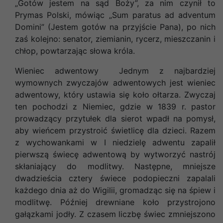
„Gotów jestem na sąd Boży”, za nim czynił to
Prymas Polski, mówiąc „Sum paratus ad adventum
Domini” (Jestem gotów na przyjście Pana), po nich
zaś kolejno: senator, ziemianin, rycerz, mieszczanin i
chłop, powtarzając słowa króla.
Wieniec adwentowy Jednym z najbardziej
wymownych zwyczajów adwentowych jest wieniec
adwentowy, który ustawia się koło ołtarza. Zwyczaj
ten pochodzi z Niemiec, gdzie w 1839 r. pastor
prowadzący przytułek dla sierot wpadł na pomysł,
aby wieńcem przystroić świetlicę dla dzieci. Razem
z wychowankami w I niedzielę adwentu zapalił
pierwszą świecę adwentową by wytworzyć nastrój
skłaniający do modlitwy. Następne, mniejsze
dwadzieścia cztery świece podopieczni zapalali
każdego dnia aż do Wigilii, gromadząc się na śpiew i
modlitwę. Później drewniane koło przystrojono
gałązkami jodły. Z czasem liczbę świec zmniejszono