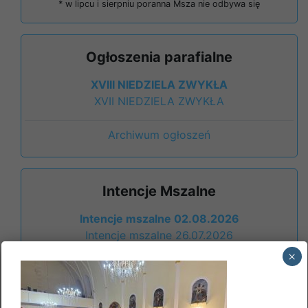
* w lipcu i sierpniu poranna Msza nie odbywa się
Ogłoszenia parafialne
XVIII NIEDZIELA ZWYKŁA
XVII NIEDZIELA ZWYKŁA
Archiwum ogłoszeń
Intencje Mszalne
Intencje mszalne 02.08.2026
Intencje mszalne 26.07.2026
×
Archiwum intencji