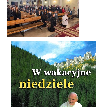
Informacje formalne
Standardy ochrony małoletnich
Nr konta bankowego
73 1020 1169 0000 8702 0012 2002
Facebook
Parafia NMP Królowej Pokoju – Baniocha
Słowo na dziś