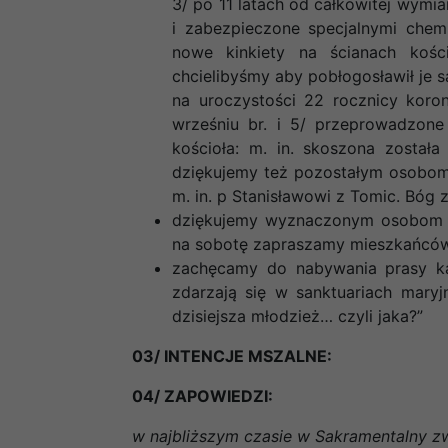
3/ po 11 latach od całkowitej wym
i zabezpieczone specjalnymi chem
nowe kinkiety na ścianach kośc
chcielibyśmy aby pobłogosławił je sa
na uroczystości 22 rocznicy koro
wrześniu br. i 5/ przeprowadzone
kościoła: m. in. skoszona został
dziękujemy też pozostałym osobom
m. in. p Stanisławowi z Tomic. Bóg z
dziękujemy wyznaczonym osobom za
na sobotę zapraszamy mieszkańców B
zachęcamy do nabywania prasy kat
zdarzają się w sanktuariach mary
dzisiejsza młodzież… czyli jaka?”
03/ INTENCJE MSZALNE:
04/ ZAPOWIEDZI:
w najbliższym czasie w Sakramentalny zw