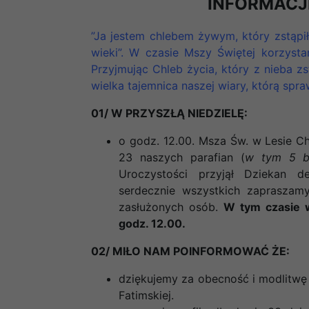
INFORMACJ
”Ja jestem chlebem żywym, który zstąpił
wieki”. W czasie Mszy Świętej korzyst
Przyjmując Chleb życia, który z nieba z
wielka tajemnica naszej wiary, którą spr
01/ W PRZYSZŁĄ NIEDZIELĘ:
o godz. 12.00. Msza Św. w Lesie Ch
23 naszych parafian (
w tym 5 br
Uroczystości przyjął Dziekan d
serdecznie wszystkich zapraszamy
zasłużonych osób.
W tym czasie w
godz. 12.00.
02/ MIŁO NAM POINFORMOWAĆ ŻE:
dziękujemy za obecność i modlitwę
Fatimskiej.