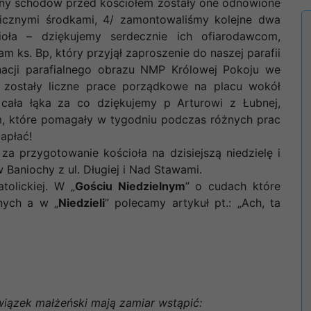
iany schodów przed kościołem zostały one odnowione
icznymi środkami, 4/ zamontowaliśmy kolejne dwa
ioła – dziękujemy serdecznie ich ofiarodawcom,
m ks. Bp, który przyjął zaproszenie do naszej parafii
nacji parafialnego obrazu NMP Królowej Pokoju we
 zostały liczne prace porządkowe na placu wokół
a cała łąka za co dziękujemy p Arturowi z Łubnej,
, które pomagały w tygodniu podczas różnych prac
apłać!
 przygotowanie kościoła na dzisiejszą niedzielę i
aniochy z ul. Długiej i Nad Stawami.
olickiej. W „
Gościu Niedzielnym
” o cudach które
jnych a w „
Niedzieli
” polecamy artykuł pt.: „Ach, ta
iązek małżeński mają zamiar wstąpić: