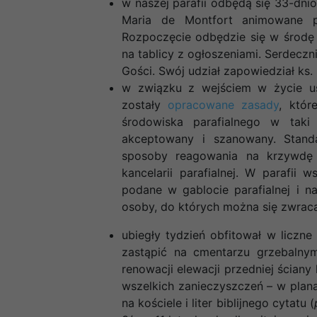
w naszej parafii odbędą się 33-dni
Maria de Montfort animowane p
Rozpoczęcie odbędzie się w środę 
na tablicy z ogłoszeniami. Serdeczn
Gości. Swój udział zapowiedział ks.
w związku z wejściem w życie ust
zostały
opracowane zasady
, któr
środowiska parafialnego w tak
akceptowany i szanowany. Stand
sposoby reagowania na krzywdę 
kancelarii parafialnej. W parafii
podane w gablocie parafialnej i na
osoby, do których można się zwraca
ubiegły tydzień obfitował w liczne 
zastąpić na cmentarzu grzebalny
renowacji elewacji przedniej ściany
wszelkich zanieczyszczeń – w plana
na kościele i liter biblijnego cytatu (