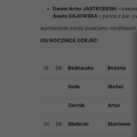
Daniel Artur JASTRZEBSKI
–
kawal
Aneta GAJOWSKA –
panna
z par. 
wymienione osoby polecamy modlitwom ca
05/ ROCZNICE ODEJŚĆ:
19
08
Bednarska
Bożena
Golik
Stefan
Ziernik
Artur
20
08
Gładecki
Stanisław