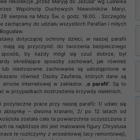
owe rekolekcje „przez Maryję do Jezusa” wg Ludwika
rzez Wspólnotę Duchowych Niewolników Maryi.
28 sierpnia na Mszy Św. o godz. 18.00. . Szczegóły
ie zachęcamy do udziału wszystkich Parafian i miłych
 Bogusław.
awy dotyczącej ochrony dzieci, w naszej parafii
e mają się przyczynić do tworzenia bezpiecznego
i sposób, by każdy mógł się czuć dobrze, był
ardy określające sposoby zachowań, jak również
lub niestosowne zachowanie są udostępnione w
 wskazano również Osoby Zaufania, których dane są
 stronie internetowej w zakładce: „
o parafii
”. Są to
ć w przypadkach dostrzeżenia krzywdy nieletnich.
i pożyteczne prace przy naszej parafii: 1/ udało się
m abisynkę – dwoma kranami, 2/ po 12 latach od
 kościoła została cała ta powierzchnia oczyszczona z
ch na najbliższe dni jest malowanie figury Chrystusa
prace te rozliczymy z wrześniowej tacy remontowej
),