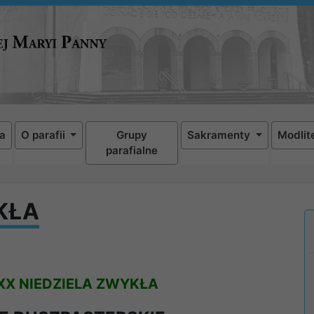
a
O parafii
Grupy
Sakramenty
Modlit
parafialne
KŁA
XX NIEDZIELA ZWYKŁA