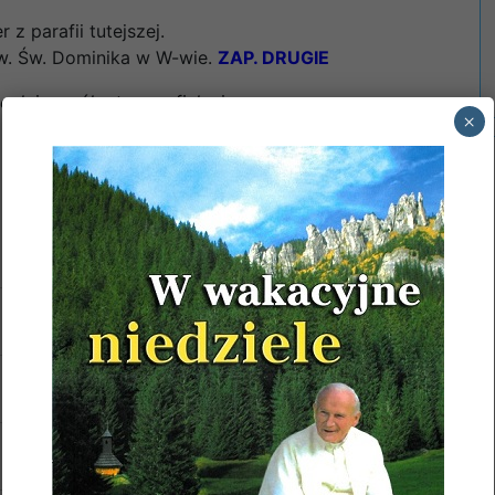
er
z parafii tutejszej.
pw. Św. Dominika w W-wie.
ZAP. DRUGIE
łej wspólnoty parafialnej.
×
1995
Baniocha
2010
Baniocha
2010
Baniocha
1957
Baniocha