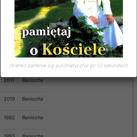
1958
Baniocha
1977
Baniocha
2003
Baniocha
2004
Baniocha
okienko zamknie się automatycznie po 10 sekundach
2011
Baniocha
2019
Baniocha
1992
Baniocha
1993
Baniocha