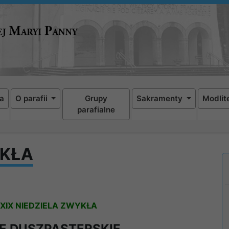
a
O parafii
Grupy
Sakramenty
Modlit
parafialne
YKŁA
XIX NIEDZIELA ZWYKŁA
E DUSZPASTERSKIE