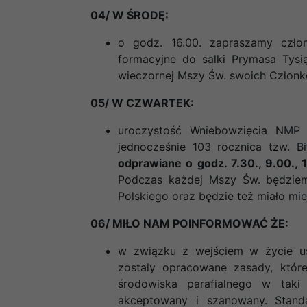
04/ W ŚRODĘ:
o godz. 16.00. zapraszamy czło
formacyjne do salki Prymasa Tys
wieczornej Mszy Św. swoich Człon
05/ W CZWARTEK:
uroczystość Wniebowzięcia NMP 
jednocześnie 103 rocznica tzw. 
odprawiane o godz. 7.30., 9.00., 
Podczas każdej Mszy Św. będziemy
Polskiego oraz będzie też miało mie
06/ MIŁO NAM POINFORMOWAĆ ŻE:
w związku z wejściem w życie ust
zostały opracowane zasady, któr
środowiska parafialnego w tak
akceptowany i szanowany. Stand