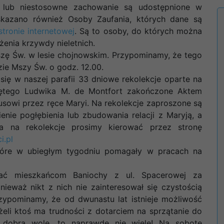
lub niestosowne zachowanie są udostępnione w
 wskazano również Osoby Zaufania, których dane są
stronie internetowej
. Są to osoby, do których można
enia krzywdy nieletnich.
zę Św. w lesie chojnowskim. Przypominamy, że tego
zie Mszy Św. o godz. 12.00.
 się w naszej parafii 33 dniowe rekolekcje oparte na
ętego Ludwika M. de Montfort zakończone Aktem
usowi przez ręce Maryi. Na rekolekcje zaproszone są
enie pogłębienia lub zbudowania relacji z Maryją, a
a na rekolekcje prosimy kierować przez stronę
i.pl
tóre w ubiegłym tygodniu pomagały w pracach na
ać mieszkańcom Baniochy z ul. Spacerowej za
ieważ nikt z nich nie zainteresował się czystością
rzypominamy, że od dwunastu lat istnieje możliwość
eżeli ktoś ma trudności z dotarciem na sprzątanie do
o dobrą wolę, to naprawdę nie wiele! Na sobotę