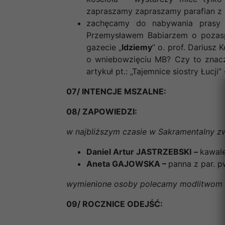
zapraszamy
zapraszamy parafian z B
zachęcamy do nabywania prasy k
Przemysławem Babiarzem o pozasp
gazecie „
Idziemy
” o. prof. Dariusz
o wniebowzięciu MB? Czy to znaczy
artykuł pt.: „Tajemnice siostry Łucj
07/ INTENCJE MSZALNE:
08/ ZAPOWIEDZI:
w najbliższym czasie w Sakramentalny zw
Daniel Artur JASTRZEBSKI
–
kawal
Aneta GAJOWSKA –
panna z par. 
wymienione osoby polecamy modlitwom ca
09/ ROCZNICE ODEJŚĆ: