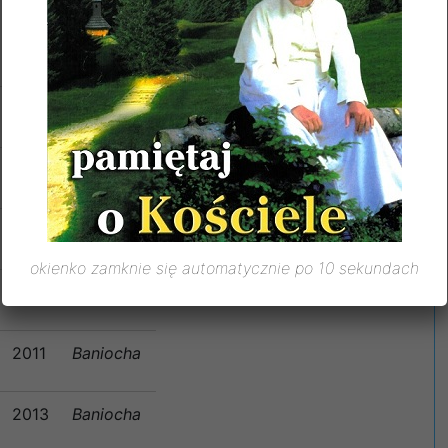
1955
Słomczyn
1961
Baniocha
1992
Baniocha
1997
Baniocha
okienko zamknie się automatycznie po 10 sekundach
2000
Baniocha
2011
Baniocha
2013
Baniocha