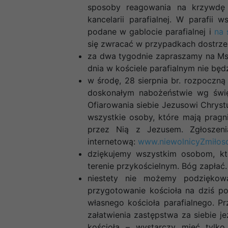
sposoby reagowania na krzywdę 
kancelarii parafialnej. W parafii
podane w gablocie parafialnej i
na 
się zwracać w przypadkach dostrzeż
za dwa tygodnie zapraszamy na Ms
dnia w kościele parafialnym nie będ
w środę, 28 sierpnia br. rozpoczną
doskonałym nabożeństwie wg świ
Ofiarowania siebie Jezusowi Chryst
wszystkie osoby, które mają pragni
przez Nią z Jezusem. Zgłoszeni
internetową:
www.niewolnicyZmiłosc
dziękujemy wszystkim osobom, k
terenie przykościelnym. Bóg zapłać.
niestety nie możemy podziękow
przygotowanie kościoła na dziś pon
własnego kościoła parafialnego. P
załatwienia zastępstwa za siebie j
kościoła – wystarczy mieć tylk