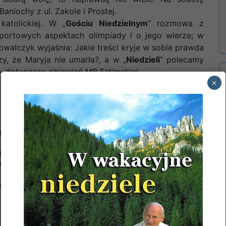
aniochy z ul. Zakole i Prostej.
atolickiej. W „
Gościu Niedzielnym
” rozmowa z
ortowych aspektach olimpiady i o jego wierze; w
 Kowalczyk wyjaśnia: Jakie treści kryje w sobie prawda
, że Maryja nie umarła?, a w „
Niedzieli
” polecamy
i” – dotyczące objawień MB Fatimskiej.
×
iązek małżeński mają zamiar wstąpić:
er
z parafii tutejszej.
pw. Św. Dominika w W-wie.
ZAP. PIERWSZE
łej wspólnoty parafialnej.