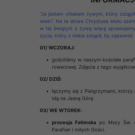
”Ja jestem chlebem żywym, który zstąpił
wieki”. Na te słowa Chrystusa wielu sze
w tej świątyni z żywą wiarą sprawujem
życia, który z nieba zstąpił, by zapewni
01/ WCZORAJ:
gościliśmy w naszym kościele para
rowerowej. Zdjęcia z tego wyjątkowe
02/ DZIŚ:
łączymy się z Pielgrzymami, którzy 
idą na Jasną Górę.
03/ WE WTOREK:
procesja Fatimska
po Mszy Św. o 
Parafian i miłych Gości.