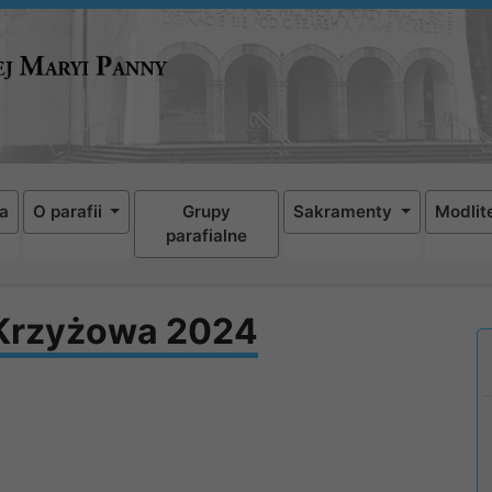
a
O parafii
Grupy
Sakramenty
Modlit
parafialne
 Krzyżowa 2024