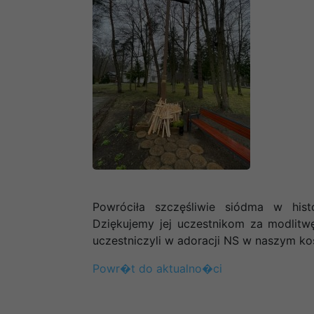
Powróciła szczęśliwie siódma w hist
Dziękujemy jej uczestnikom za modlitwę
uczestniczyli w adoracji NS w naszym ko
Powr�t do aktualno�ci