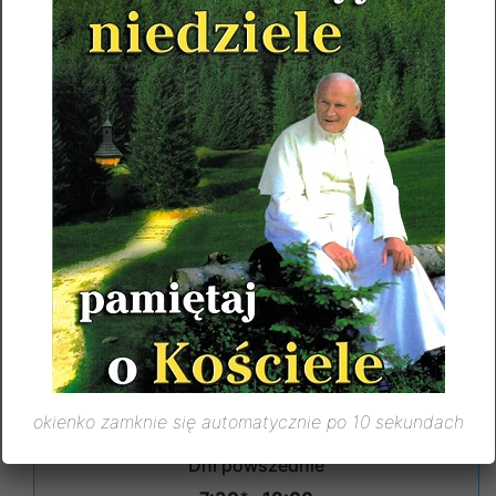
17.15.
GORZKIE ŻALE.
O życie wieczne w niebie dla Pawła,
18.00.
Honoraty, Stefana i Franciszki
Kowalskich.
Msze Święte
Niedziele i święta
7:30 , 9:00 , 10:30 , 12:00 , 18:00
okienko zamknie się automatycznie po 10 sekundach
Dni powszednie