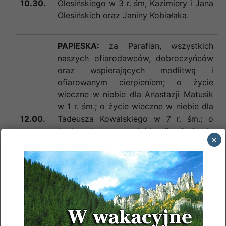
10.30.
Olesińskiego w 3 r. śm, Kazimiery i Jana
Olesińskich oraz Janiny Kobiałaka.
PAPIESKA:
za Parafian, wszystkich
naszych ofiarodawców, dobroczyńców
oraz wspierających modlitwą i
ofiarowanym cierpieniem; o życie
wieczne w niebie dla Anastazji Matusik
w 1 r. śm.; o życie wieczne w niebie dla
12.00.
Tadeusza Kowalskiego w 7 r. śm.; o
życie wieczne w niebie dla Andrzeja
×
Żurka w 2 r. śm.; o życie wieczne w
niebie dla Bogusława i Haliny
Zakrzewskich (
miesiąc po śm.
) – int. od
syna; o życie wieczne w niebie dla
Jerzego Zielińskiego w 2 r. śm.