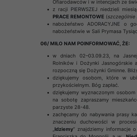
Ofiarodawców i w intencjach ze św
z racji PIERWSZEJ niedzieli mies
PRACE REMONTOWE
(
szczególnie 
nabożeństwo ADORACYJNE o god
nabożeństwie w Sali Prymasa Tysiąc
06/ MIŁO NAM POINFORMOWAĆ, ŻE:
w dniach 02–03.09.23, na Jasne
Rolników i Dożynki Jasnogórskie 
rozpoczną się Dożynki Gminne. Bliżs
dziękujemy osobom, które w ubi
przykościelnym. Bóg zapłać.
dziękujemy wyznaczonym osobom za
na sobotę zapraszamy mieszkańcó
parzyste 28-48.
zachęcamy do nabywania prasy kato
znaczeniu duchowości w procesi
„
Idziemy
” znajdziemy informacje 
Franciszka do Mongolii, a w „
Nied