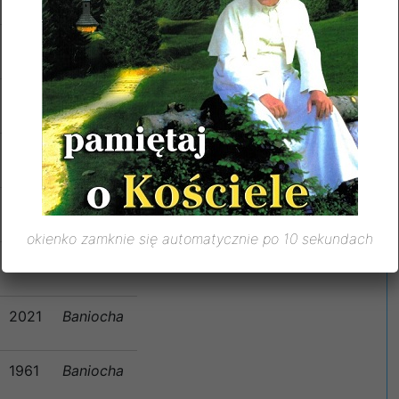
1996
Baniocha
2021
Baniocha
1972
Baniocha
1985
Baniocha
okienko zamknie się automatycznie po 10 sekundach
2005
Baniocha
2021
Baniocha
1961
Baniocha