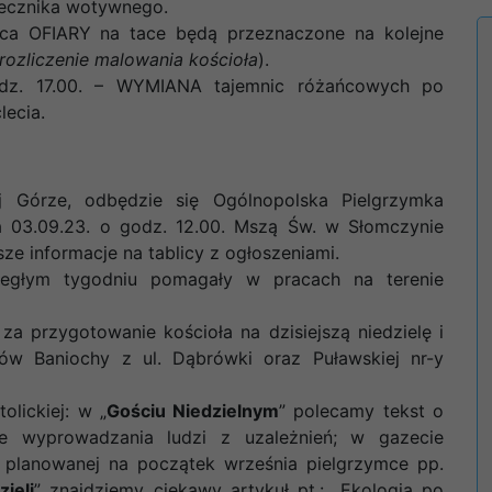
iecznika wotywnego.
iąca OFIARY na tace będą przeznaczone na kolejne
rozliczenie malowania kościoła
).
z. 17.00. – WYMIANA tajemnic różańcowych po
lecia.
j Górze, odbędzie się Ogólnopolska Pielgrzymka
a 03.09.23. o godz. 12.00. Mszą Św. w Słomczynie
ze informacje na tablicy z ogłoszeniami.
egłym tygodniu pomagały w pracach na terenie
 przygotowanie kościoła na dzisiejszą niedzielę i
w Baniochy z ul. Dąbrówki oraz Puławskiej nr-y
lickiej: w „
Gościu Niedzielnym
” polecamy tekst o
e wyprowadzania ludzi z uzależnień; w gazecie
o planowanej na początek września pielgrzymce pp.
zieli
” znajdziemy ciekawy artykuł pt.: „Ekologia po