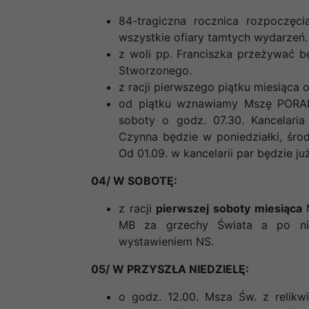
84-tragiczna rocznica rozpoczęci
wszystkie ofiary tamtych wydarzeń.
z woli pp. Franciszka przeżywać 
Stworzonego.
z racji pierwszego piątku miesiąca
od piątku wznawiamy Mszę PORAN
soboty o godz. 07.30. Kancelaria
Czynna będzie w poniedziałki, środ
Od 01.09. w kancelarii par będzie j
04/ W SOBOTĘ:
z racji
pierwszej soboty miesiąca
M
MB za grzechy Świata a po nie
wystawieniem NS.
05/ W PRZYSZŁA NIEDZIELĘ:
o godz. 12.00. Msza Św. z relikwi