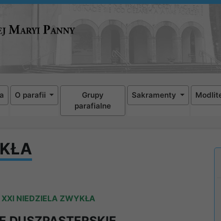
a
O parafii
Grupy
Sakramenty
Modlit
parafialne
YKŁA
–
XXI NIEDZIELA ZWYKŁA
E DUSZPASTERSKIE