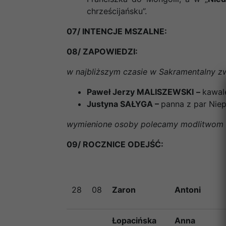
chrześcijańsku”.
07/ INTENCJE MSZALNE:
08/ ZAPOWIEDZI:
w najbliższym czasie w Sakramentalny zw
Paweł Jerzy MALISZEWSKI
–
kawal
Justyna SAŁYGA –
panna z par Nie
wymienione osoby polecamy modlitwom ca
09/ ROCZNICE ODEJŚĆ:
28
08
Zaron
Antoni
Łopacińska
Anna