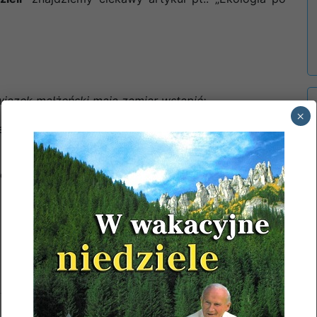
iązek małżeński mają zamiar wstąpić:
×
er
z parafii tutejszej.
p Poczęcia NMP z GK.
ZAP. PIERWSZE.
łej wspólnoty parafialnej.
1971
Baniocha
1992
Baniocha