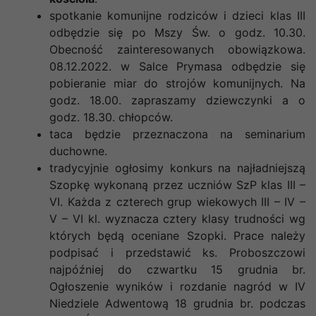
spotkanie komunijne rodziców i dzieci klas III
odbędzie się po Mszy Św. o godz. 10.30.
Obecność zainteresowanych obowiązkowa
.
08.12.2022. w Salce Prymasa odbędzie się
pobieranie miar do strojów komunijnych. Na
godz. 18.00. zapraszamy dziewczynki a o
godz. 18.30. chłopców.
taca będzie przeznaczona na seminarium
duchowne.
tradycyjnie ogłosimy konkurs na najładniejszą
Szopkę wykonaną przez uczniów SzP klas III –
VI. Każda z czterech grup wiekowych III – IV –
V – VI kl. wyznacza cztery klasy trudności wg
których będą oceniane Szopki. Prace należy
podpisać i przedstawić ks. Proboszczowi
najpóźniej do czwartku 15 grudnia br.
Ogłoszenie wyników i rozdanie nagród w IV
Niedziele Adwentową 18 grudnia br. podczas