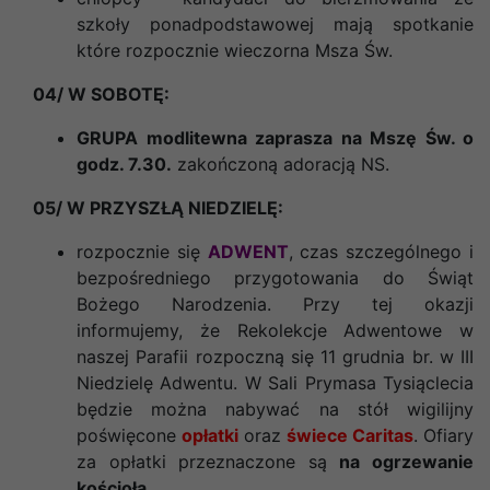
szkoły ponadpodstawowej mają spotkanie
które rozpocznie wieczorna Msza Św.
04/ W SOBOTĘ:
GRUPA modlitewna zaprasza na Mszę Św. o
godz. 7.30.
zakończoną adoracją NS.
05/ W PRZYSZŁĄ NIEDZIELĘ:
rozpocznie się
ADWENT
, czas szczególnego i
bezpośredniego przygotowania do Świąt
Bożego Narodzenia. Przy tej okazji
informujemy, że Rekolekcje Adwentowe w
naszej Parafii rozpoczną się 11 grudnia br. w III
Niedzielę Adwentu. W Sali Prymasa Tysiąclecia
będzie można nabywać na stół wigilijny
poświęcone
opłatki
oraz
świece Caritas
. Ofiary
za opłatki przeznaczone są
na ogrzewanie
kościoła
.