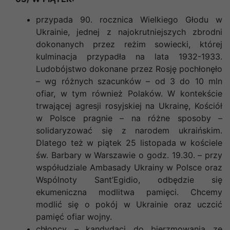
przypada 90. rocznica Wielkiego Głodu w
Ukrainie, jednej z najokrutniejszych zbrodni
dokonanych przez reżim sowiecki, której
kulminacja przypadła na lata 1932-1933.
Ludobójstwo dokonane przez Rosję pochłonęło
– wg różnych szacunków – od 3 do 10 mln
ofiar, w tym również Polaków. W kontekście
trwającej agresji rosyjskiej na Ukrainę, Kościół
w Polsce pragnie – na różne sposoby –
solidaryzować się z narodem ukraińskim.
Dlatego też w piątek 25 listopada w kościele
św. Barbary w Warszawie o godz. 19.30. – przy
współudziale Ambasady Ukrainy w Polsce oraz
Wspólnoty Sant’Egidio, odbędzie się
ekumeniczna modlitwa pamięci. Chcemy
modlić się o pokój w Ukrainie oraz uczcić
pamięć ofiar wojny.
chłopcy – kandydaci do bierzmowania ze