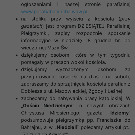
ogłoszeniami i naszej stronie parafialnej
www.parafiabaniocha.waw.pl
na stoliku przy wyjściu z kościoła (
przy
gazetach
) jest program DZIESIĄTEJ Parafialnej
Pielgrzymki, zapisy rozpocznie spotkanie
informacyjne w niedzielę 18 grudnia br. po
wieczornej Mszy Św.
dziękujemy osobom, które w tym tygodniu
pomagały w pracach wokół kościoła.
dziękujemy wyznaczonym osobom za
przygotowanie kościoła na dziś i na sobotę
zapraszamy do sprzątnięcia kościoła parafian z
Dobiesza z ul. Mazowieckiej, Zgody i Leśnej
zachęcamy do nabywania prasy katolickiej. W
„
Gościu Niedzielnym
” o nowych obrazach
Chrystusa Miłosiernego; gazeta „
Idziemy
”
podsumowuje pielgrzymkę pp. Franciszka do
Bahrajnu, a w „
Niedzieli
” polecamy artykuł pt.:
„Za tydzień Adwent”.