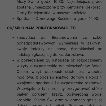
Mszy Św. o godz. 10.30. Najładniejsze prace
zostaną umieszczone przy centralnej dekoracji
Groty Betlejemskiej w naszym kościele.
Spotkanie Domowego Kościoła o godz. 14.00.
06/ MIŁO NAM POINFORMOWAĆ, ŻE:
kandydaci do Bierzmowania ze szkół
ponadpodstawowych wymieniają w zakrystii
swoje indeksy na nowe, ósmoklasiści po
indeksy zgłoszą się do ks. Jarosława.
w poniedziałek 28 listopada br. rozpoczniemy
wizyty duszpasterskie od mieszkańców Solca.
Celem wizyt duszpasterskich jest wspólna
modlitwa, błogosławieństwo domów i Rodzin,
wzajemne spotkanie i duszpasterska rozmowa.
W związku z tym prosimy przygotować stół z
białym obrusem, krzyż, poświęconą wodę,
kropidło, Pismo Św. oraz w domach gdzie są
dzieci zeszyt od religii. Prosimy także o