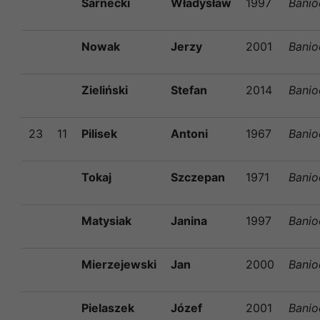
Sarnecki
Władysław
1997
Banio
Nowak
Jerzy
2001
Banio
Zieliński
Stefan
2014
Banio
23
11
Pilisek
Antoni
1967
Banio
Tokaj
Szczepan
1971
Banio
Matysiak
Janina
1997
Banio
Mierzejewski
Jan
2000
Banio
Pielaszek
Józef
2001
Banio