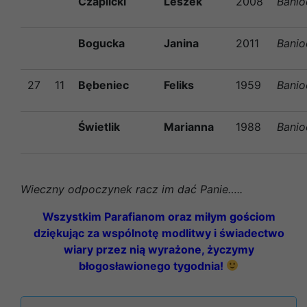
Czaplicki
Leszek
2008
Banio
Bogucka
Janina
2011
Banio
27
11
Bębeniec
Feliks
1959
Banio
Świetlik
Marianna
1988
Banio
Wieczny odpoczynek racz im dać Panie…..
Wszystkim Parafianom oraz miłym gościom
dziękując za wspólnotę modlitwy i świadectwo
wiary przez nią wyrażone, życzymy
błogosławionego tygodnia!