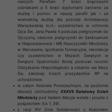
naszych Parafian: 7 braci brązowymi
odznakami a 5 braci dyplomami zarówno za
służbę i pomoc w naszej parafii jak i za
wieloletnią służbę dla potrzeb Archidiecezji
Warszawskiej m.in.: uczestnictwo w ochronie
Ojca Św. Jana Pawła II podczas pielgrzymek do
Ojczyzny, obecnie: pielgrzymki do Sanktuarium
w Niepokalanowie i MB Nauczycielki Młodzieży
w Warszawie, spotkania formacyjne, rekolekcje
czy uczestnictwo w Mszach Świętych w
Świątyni Opatrzności Bożej podczas rocznic
Odzyskania Niepodległości a ostatnio we Mszy
Św. żałobnej trzech prezydentów RP na
uchodźctwie.
w całym Kościele Powszechnym, na poziomie
diecezji obchodzimy
XXXVII Światowy Dzień
Młodzieży
pod hasłem
Maryja wstała i poszła z
pośpiechem
(Łk 1, 39).
z racji XIV Dnia Solidarności z Kościołem