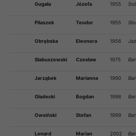
Gugała
Józefa
1955
So
Pilaszek
Teodor
1955
Sł
Obrębska
Eleonora
1956
Ja
Słabuszewski
Czesław
1975
Ban
Jarząbek
Marianna
1990
Ban
Gładecki
Bogdan
1998
Ban
Owsiński
Stefan
1999
Ban
Lenard
Marian
2002
Ban