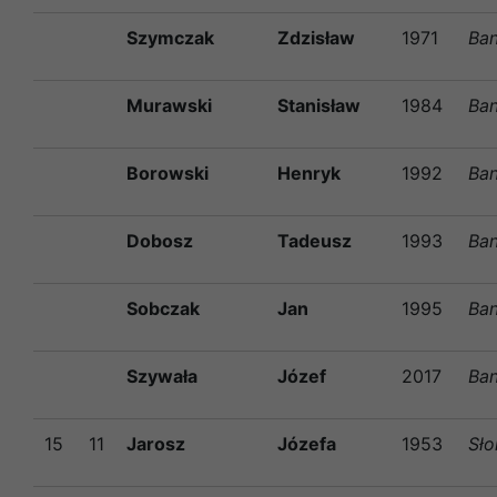
Szymczak
Zdzisław
1971
Ban
Murawski
Stanisław
1984
Ban
Borowski
Henryk
1992
Ban
Dobosz
Tadeusz
1993
Ban
Sobczak
Jan
1995
Ban
Szywała
Józef
2017
Ban
15
11
Jarosz
Józefa
1953
Sł