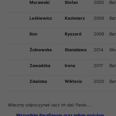
Morawski
Stefan
2005
Ban
Leśkiewicz
Kazimierz
2006
Ban
Kon
Ryszard
2009
Ban
Żołnowska
Stanisława
2014
Sł
Zawadzka
Irena
2017
Ban
Zdańska
Wiktoria
2020
Ban
Wieczny odpoczynek racz im dać Panie…..
Wszystkim Parafianom oraz miłym gościom