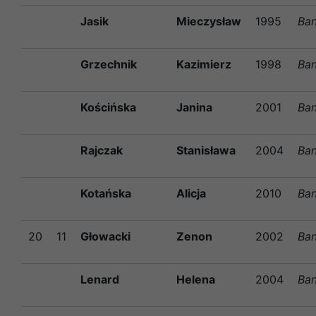
Jasik
Mieczysław
1995
Ban
Grzechnik
Kazimierz
1998
Ban
Kościńska
Janina
2001
Ban
Rajczak
Stanisława
2004
Ban
Kotańska
Alicja
2010
Ban
20
11
Głowacki
Zenon
2002
Ban
Lenard
Helena
2004
Ban