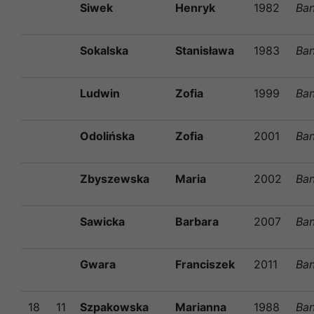
Siwek
Henryk
1982
Ban
Sokalska
Stanisława
1983
Ban
Ludwin
Zofia
1999
Ban
Odolińska
Zofia
2001
Ban
Zbyszewska
Maria
2002
Ban
Sawicka
Barbara
2007
Ban
Gwara
Franciszek
2011
Ban
18
11
Szpakowska
Marianna
1988
Ban