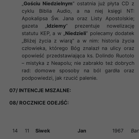
„
Gościu Niedzielnym
” ostatnia już płyta CD z
cyklu Biblia Audio, a na niej księgi NT:
Apokalipsa Św. Jana oraz Listy Apostolskie;
gazeta „
Idziemy
” prezentuje nowelizację
statutu KEP, a w „
Niedzieli
” polecamy dodatek
„Bliżej życia z wiarą” a w nim: historia życia
człowieka, którego Bóg znalazł na ulicy oraz
opowieść przedstawiająca ks. Dolindo Ruotolo
– mistyka z Neapolu; nie zabrakło też dobrych
rad: domowe sposoby na ból gardła oraz
podpowiedzi, jak rzucić palenie.
07/ INTENCJE MSZALNE:
08/ ROCZNICE ODEJŚĆ:
14
11
Siwek
Jan
1967
Ban