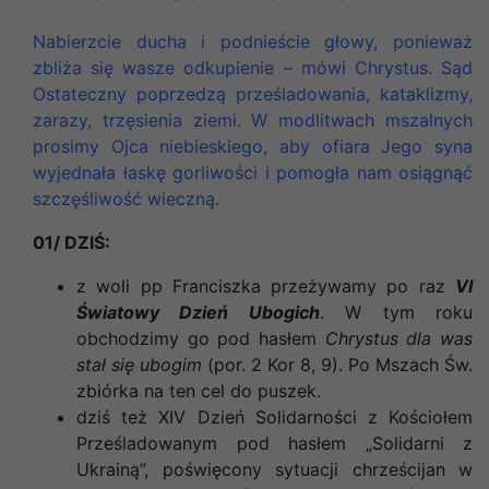
Nabierzcie ducha i podnieście głowy, ponieważ
zbliża się wasze odkupienie – mówi Chrystus. Sąd
Ostateczny poprzedzą prześladowania, kataklizmy,
zarazy, trzęsienia ziemi. W modlitwach mszalnych
prosimy Ojca niebieskiego, aby ofiara Jego syna
wyjednała łaskę gorliwości i pomogła nam osiągnąć
szczęśliwość wieczną.
01/ DZIŚ:
z woli pp Franciszka przeżywamy po raz
VI
Światowy Dzień Ubogich
. W tym roku
obchodzimy go pod hasłem
Chrystus dla was
stał się ubogim
(por. 2 Kor 8, 9). Po Mszach Św.
zbiórka na ten cel do puszek.
dziś też XIV Dzień Solidarności z Kościołem
Prześladowanym pod hasłem
„Solidarni z
Ukrainą”, poświęcony sytuacji chrześcijan w