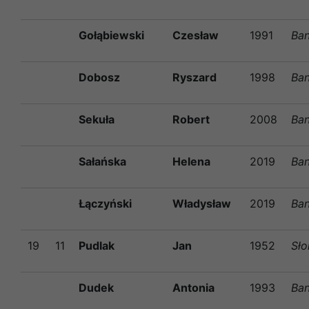
Gołąbiewski
Czesław
1991
Ban
Dobosz
Ryszard
1998
Ban
Sekuła
Robert
2008
Ban
Sałańska
Helena
2019
Ban
Łączyński
Władysław
2019
Ban
19
11
Pudlak
Jan
1952
Sł
Dudek
Antonia
1993
Ban