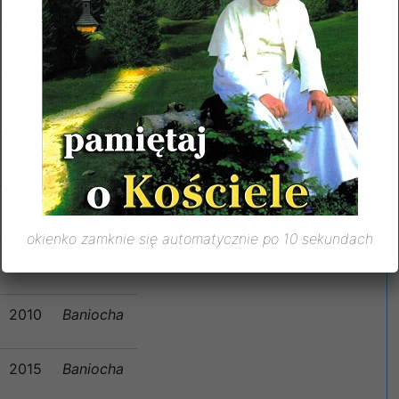
1980
Baniocha
1991
Baniocha
1994
G Kalwar
1999
Baniocha
okienko zamknie się automatycznie po 10 sekundach
2009
Baniocha
2010
Baniocha
2015
Baniocha