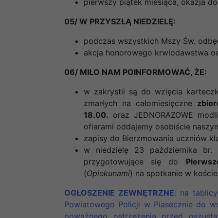
pierwszy piątek miesiąca, okazja d
05/ W PRZYSZŁĄ NIEDZIELĘ:
podczas wszystkich Mszy Św. odbędz
akcja honorowego krwiodawstwa odb
06/ MIŁO NAM POINFORMOWAĆ, ŻE:
w zakrystii są do wzięcia kartecz
zmarłych na całomiesięczne
zbio
18.00.
oraz JEDNORAZOWE modlitw
ofiarami oddajemy osobiście naszym 
zapisy do Bierzmowania uczniów kla
w niedzielę 23 października br
przygotowujące się do
Pierwsz
(
Opiekunami
) na spotkanie w kości
OGŁOSZENIE ZEWNĘTRZNE
: na tabli
Powiatowego Policji w Piasecznie do 
poważnego ostrzeżenia przed oszusta