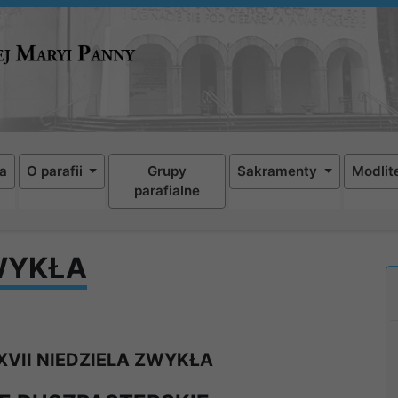
a
O parafii
Grupy
Sakramenty
Modlit
parafialne
ZWYKŁA
XVII NIEDZIELA ZWYKŁA