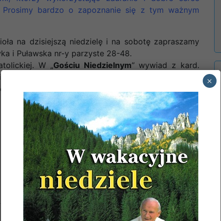
w. Prosimy bardzo o zapoznanie się z tym ważnym
oła na dzisiejszą niedzielę i na sobotę zapraszamy
a i Puławska nr-y parzyste 28-48.
olickiej. W „
Gościu Niedzielnym
” wywiad z kard.
e na Ukrainie; gazeta „
Idziemy
” opisuje 20 rocznicę
×
różańcu, a w „
Niedzieli
” polecamy bardzo ciekawy
1978
Baniocha
1980
Baniocha