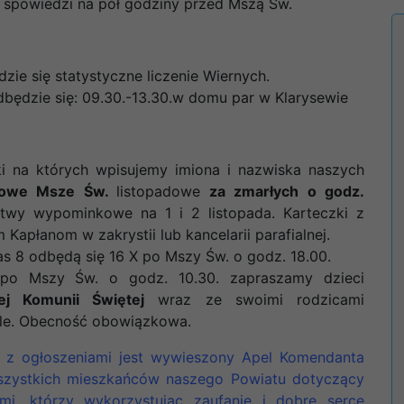
o spowiedzi na pół godziny przed Mszą Św.
ie się statystyczne liczenie Wiernych.
ędzie się: 09.30.-13.30.w domu par w Klarysewie
ki na których wpisujemy imiona i nazwiska naszych
rowe Msze Św.
listopadowe
za zmarłych
o godz.
y wypominkowe na 1 i 2 listopada. Karteczki z
Kapłanom w zakrystii lub kancelarii parafialnej.
s 8 odbędą się 16 X po Mszy Św. o godz. 18.00.
. po Mszy Św. o godz. 10.30. zapraszamy dzieci
ej Komunii Świętej
wraz ze swoimi rodzicami
ele. Obecność obowiązkowa.
cy z ogłoszeniami jest wywieszony Apel Komendanta
wszystkich mieszkańców naszego Powiatu dotyczący
mi, którzy wykorzystując zaufanie i dobre serce