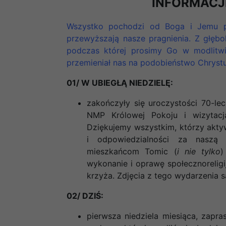
INFORMACJ
Wszystko pochodzi od Boga i Jemu p
przewyższają nasze pragnienia. Z głęb
podczas której prosimy Go w modlitwie
przemieniał nas na podobieństwo Chrystu
01/ W UBIEGŁĄ NIEDZIELĘ:
zakończyły się uroczystości 70-leci
NMP Królowej Pokoju i wizytacja
Dziękujemy wszystkim, którzy aktyw
i odpowiedzialności za naszą P
mieszkańcom Tomic (
i nie tylko
)
wykonanie i oprawę społecznorelig
krzyża. Zdjęcia z tego wydarzenia są
02/ DZIŚ:
pierwsza niedziela miesiąca, zapr