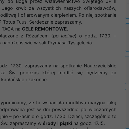
emy do Boga przez wstawiennictwo Świętego JP II
 Jego krwi: za wszystkich naszych ofiarodawców,
dlitwą i ofiarowanym cierpieniem. Po niej spotkanie
SP Totus Tuus. Serdecznie zapraszamy.
ca TACA na
CELE REMONTOWE
.
łączone z Różańcem (
po łacinie
) o godz. 17.30. –
abożeństwie w sali Prymasa Tysiąclecia.
dz. 17.30. zapraszamy na spotkanie Nauczycielskie
a Św. podczas której modlić się będziemy za
kapłańskie i zakonne.
pominamy, że ta wspaniała modlitwa maryjna jaką
 odprawiana jest w dni powszednie po wieczornych
nie – po łacinie o godz. 17.30. Dzieci, szczególnie te
ii Św. zapraszamy w
środy
i
piątki
na godz. 17.15.