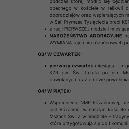
podczas której modlić się będzi
obecnego w kościele w relikwii z
dobrodziejów oraz wspierających mo
w Sali Prymasa Tysiąclecia braci K
z racji PIERWSZEJ niedzieli miesią
NABOŻEŃSTWO ADORACYJNE
po
WYMIANA tajemnic różańcowych po n
03/ W CZWARTEK:
pierwszy czwartek
miesiąca – o go
KŻR pw. Św. Józefa po nim Msz
powołanych oraz o nowe powołania 
04/ W PIĄTEK:
Wspomnienie NMP Różańcowej, przy
jest Różaniec, w naszym kościele
Mszach Św., a w niedziele – tradycyj
które przygotowują się do I Komun