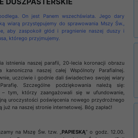
E DUSZPASTERSKIE
odlega. On jest Panem wszechświata. Jego dary
oką wiarą przystępujemy do sprawowania Mszy Św.,
, aby zaspokoił głód i pragnienie naszej duszy i
sa, którego przyjmujemy.
a istnienia naszej parafii, 20-lecia koronacji obrazu
 kanoniczna naszej całej Wspólnoty Parafialnej.
nie, uczciwie i godnie dali świadectwo swojej wiary
arafię. Szczególne podziękowania należą się:
 – tym, którzy zaangażowali się w ufundowanie,
ijną uroczystości poświęcenia nowego przydrożnego
 już na naszej stronie internetowej. Bóg zapłać!
aszamy na Mszę Św. tzw. „
PAPIESKĄ
” o godz. 12.00.