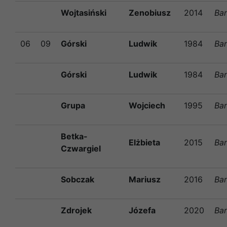
Wojtasiński
Zenobiusz
2014
Ba
06
09
Górski
Ludwik
1984
Ba
Górski
Ludwik
1984
Ba
Grupa
Wojciech
1995
Ba
Betka-
Elżbieta
2015
Ba
Czwargiel
Sobczak
Mariusz
2016
Ba
Zdrojek
Józefa
2020
Ba