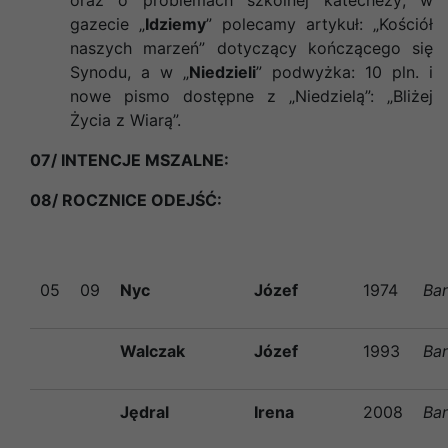
gazecie „
Idziemy
” polecamy artykuł: „Kościół
naszych marzeń” dotyczący kończącego się
Synodu, a w „
Niedzieli
” podwyżka: 10 pln. i
nowe pismo dostępne z „Niedzielą”: „Bliżej
Życia z Wiarą”.
07/ INTENCJE MSZALNE:
08/ ROCZNICE ODEJŚĆ:
05
09
Nyc
Józef
1974
Ba
Walczak
Józef
1993
Ba
Jędral
Irena
2008
Ba