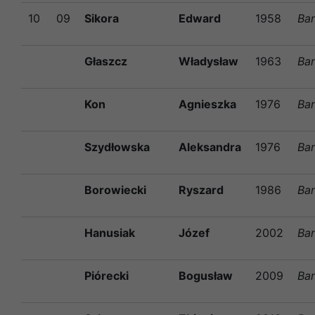
10
09
Sikora
Edward
1958
Ba
Głaszcz
Władysław
1963
Ba
Kon
Agnieszka
1976
Ba
Szydłowska
Aleksandra
1976
Ba
Borowiecki
Ryszard
1986
Ba
Hanusiak
Józef
2002
Ba
Piórecki
Bogusław
2009
Ba