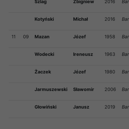
Szlag
Zbigniew
2016
Ba
Kotyński
Michał
2016
Ba
11
09
Mazan
Józef
1958
Ba
Wodecki
Ireneusz
1963
Ba
Żaczek
Józef
1980
Ba
Jarmuszewski
Sławomir
2006
Ba
Głowiński
Janusz
2019
Ba