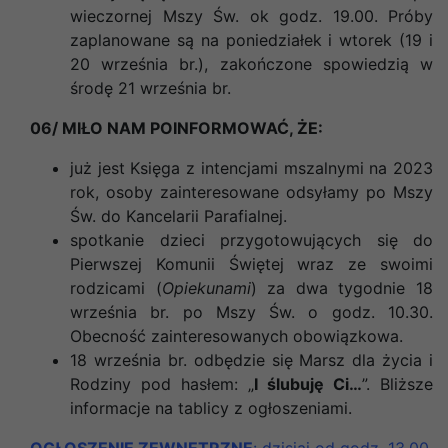
wieczornej Mszy Św. ok godz. 19.00. Próby
zaplanowane są na poniedziałek i wtorek (19 i
20 września br.), zakończone spowiedzią w
środę 21 września br.
06/ MIŁO NAM POINFORMOWAĆ, ŻE:
już jest Księga z intencjami mszalnymi na 2023
rok, osoby zainteresowane odsyłamy po Mszy
Św. do Kancelarii Parafialnej.
spotkanie dzieci przygotowujących się do
Pierwszej Komunii Świętej wraz ze swoimi
rodzicami (
Opiekunami
) za dwa tygodnie 18
września br. po Mszy Św. o godz. 10.30.
Obecność zainteresowanych obowiązkowa.
18 września br. odbędzie się Marsz dla życia i
Rodziny pod hasłem: „
I ślubuję Ci…
”. Bliższe
informacje na tablicy z ogłoszeniami.
OGŁOSZENIE ZEWNĘTRZNE
: dzisiaj od godz. 13.00.