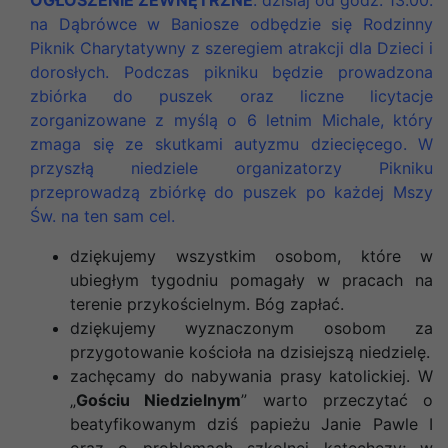
na Dąbrówce w Baniosze odbędzie się Rodzinny
Piknik Charytatywny z szeregiem atrakcji dla Dzieci i
dorosłych. Podczas pikniku będzie prowadzona
zbiórka do puszek oraz liczne licytacje
zorganizowane z myślą o 6 letnim Michale, który
zmaga się ze skutkami autyzmu dziecięcego. W
przyszłą niedziele organizatorzy Pikniku
przeprowadzą zbiórkę do puszek po każdej Mszy
Św. na ten sam cel.
dziękujemy wszystkim osobom, które w
ubiegłym tygodniu pomagały w pracach na
terenie przykościelnym. Bóg zapłać.
dziękujemy wyznaczonym osobom za
przygotowanie kościoła na dzisiejszą niedzielę.
zachęcamy do nabywania prasy katolickiej. W
„
Gościu Niedzielnym
” warto przeczytać o
beatyfikowanym dziś papieżu Janie Pawle I
oraz o problemach szkolnej katechezy; w