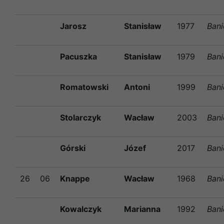
Jarosz
Stanisław
1977
Ban
Pacuszka
Stanisław
1979
Ban
Romatowski
Antoni
1999
Ban
Stolarczyk
Wacław
2003
Ban
Górski
Józef
2017
Ban
26
06
Knappe
Wacław
1968
Ban
Kowalczyk
Marianna
1992
Ban