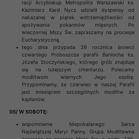
racji Arcybiskup Metropolita Warszawski ks.
Kazimierz Kard Nycz udzielił
dyspensy od
nakazanej w piątek wstrzemięźliwości od
spożywania pokarmów mięsnych.
Po
wieczornej Mszy Św. zapraszamy na procesje
Eucharystyczną.
tego dnia przypada 26 rocznica śmierci
czwartego Proboszcza parafii Baniocha ks.
Józefa Stoczyńskiego, którego grób znajduje
się na tutejszym cmentarzu. Polecamy
modlitwom wiernych Jego osobę.
Przypominamy, że czerwiec w naszej Parafii
jest miesiącem szczególnych modlitw za
kapłanów.
05/ W SOBOTĘ:
wspomnienie Niepokalanego Serca
Najświętszej Maryi Panny. Grupa Modlitewna
zaprasza na poranną Mszę Św. o godz. 7.30.