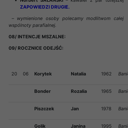
ZAPOWIEDZI DRUGIE.
– wymienione osoby polecamy modlitwom całej
wspólnoty parafialnej.
08/ INTENCJE MSZALNE:
09/ ROCZNICE ODEJŚĆ:
20
06
Korytek
Natalia
1962
Ban
Bonder
Rozalia
1965
Ban
Piszczek
Jan
1978
Ban
Golik
Janina
1995
Ban