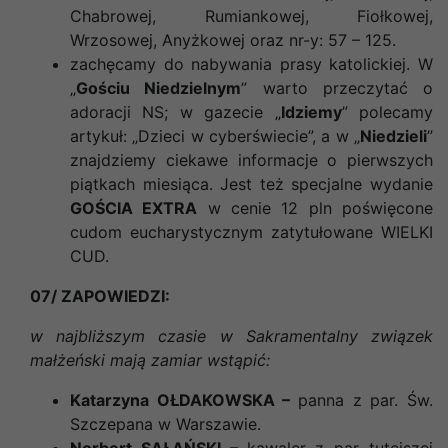
Chabrowej, Rumiankowej, Fiołkowej,
Wrzosowej, Anyżkowej oraz nr-y: 57 – 125.
zachęcamy do nabywania prasy katolickiej. W
„
Gościu Niedzielnym
” warto przeczytać o
adoracji NS; w gazecie „
Idziemy
” polecamy
artykuł: „Dzieci w cyberświecie”, a w „
Niedzieli
”
znajdziemy ciekawe informacje o pierwszych
piątkach miesiąca. Jest też specjalne wydanie
GOŚCIA EXTRA
w cenie 12 pln poświęcone
cudom eucharystycznym zatytułowane WIELKI
CUD.
07/ ZAPOWIEDZI:
w najbliższym czasie w Sakramentalny związek
małżeński mają zamiar wstąpić:
Katarzyna OŁDAKOWSKA –
panna z par. Św.
Szczepana w Warszawie.
Norbert SAŁAŃSKI –
kawaler z par tutejszej