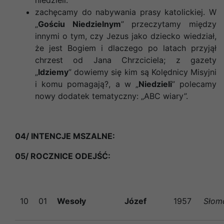
zachęcamy do nabywania prasy katolickiej. W
„
Gościu Niedzielnym
” przeczytamy między
innymi o tym, czy Jezus jako dziecko wiedział,
że jest Bogiem i dlaczego po latach przyjął
chrzest od Jana Chrzciciela; z gazety
„
Idziemy
” dowiemy się kim są Kolędnicy Misyjni
i komu pomagają?, a w „
Niedzieli
” polecamy
nowy dodatek tematyczny: „ABC wiary”.
04/ INTENCJE MSZALNE:
05/ ROCZNICE ODEJŚĆ
:
10
01
Wesoły
Józef
1957
Słom