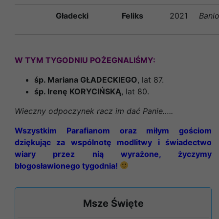
Gładecki
Feliks
2021
Bani
W TYM TYGODNIU POŻEGNALIŚMY:
śp. Mariana GŁADECKIEGO
, lat 87.
śp. Irenę KORYCIŃSKĄ
, lat 80.
Wieczny odpoczynek racz im dać Panie…..
Wszystkim Parafianom oraz miłym gościom
dziękując za wspólnotę modlitwy i świadectwo
wiary przez nią wyrażone, życzymy
błogosławionego tygodnia!
Msze Święte