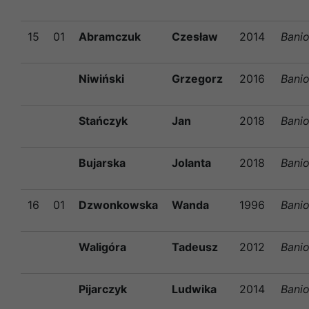
15
01
Abramczuk
Czesław
2014
Bani
Niwiński
Grzegorz
2016
Bani
Stańczyk
Jan
2018
Bani
Bujarska
Jolanta
2018
Bani
16
01
Dzwonkowska
Wanda
1996
Bani
Waligóra
Tadeusz
2012
Bani
Pijarczyk
Ludwika
2014
Bani