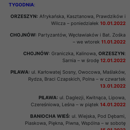
TYGODNIA
:
ORZESZYN:
Afrykańska, Kasztanowa, Prawdzików i
Wilcza –
poniedziałek
10.01.2022
CHOJNÓW:
Partyzantów, Węcławiaków i Bat. Zośka
– we
wtorek
11.01.2022
CHOJNÓW
: Graniczka, Kalinowa,
ORZESZYN
:
Sarnia – w
środę
12.01.2022
PILAWA:
ul. Karłowatej Sosny, Owocowa, Maślaków,
Rydza, Braci Czapskich, Polna – w
czwartek
13.01.2022
PILAWA:
ul. Daglezji, Kwitnąca, Lipowa,
Czereśniowa, Leśna – w
piątek
14.01.2022
BANIOCHA WIEŚ:
ul. Wiejska, Pod Dębami,
Piaskowa, Piękna, Piwna, Wspólna – w
sobotę
15.01.2022