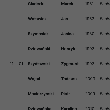
Gładecki
Marek
1961
Bani
Wołowicz
Jan
1962
Bani
Szymaniak
Janina
1980
Bani
Dziewański
Henryk
1993
Bani
11
01
Szydłowski
Zygmunt
1993
Bani
Wojtal
Tadeusz
2003
Bani
Macierzyński
Piotr
2009
Bani
Dziewańska
Karolina
2010
Bani