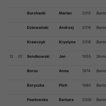
Burchacki
Marian
2015
Bani
Dziewański
Andrzej
2016
Bani
Krawczyk
Krystyna
2018
Bani
12
01
Sendkowski
Jan
1955
Słom
Boruc
Anna
1974
Bani
Boryczka
Piotr
1980
Bani
Pawłowska
Barbara
2006
Bani