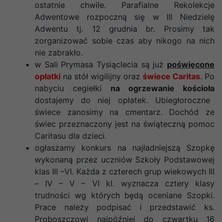
ostatnie chwile. Parafialne Rekolekcje
Adwentowe rozpoczną się w III Niedzielę
Adwentu tj. 12 grudnia br. Prosimy tak
zorganizować sobie czas aby nikogo na nich
nie zabrakło.
w Sali Prymasa Tysiąclecia są już
poświęcone
opłatki
na stół wigilijny oraz
świece Caritas
. Po
nabyciu cegiełki
na ogrzewanie kościoła
dostajemy do niej opłatek. Ubiegłoroczne
świece zanosimy na cmentarz. Dochód ze
świec przeznaczony jest na świąteczną pomoc
Caritasu dla dzieci.
ogłaszamy konkurs na najładniejszą Szopkę
wykonaną przez uczniów Szkoły Podstawowej
klas III –VI. Każda z czterech grup wiekowych III
– IV – V – VI kl. wyznacza cztery klasy
trudności wg których będą oceniane Szopki.
Prace należy podpisać i przedstawić ks.
Proboszczowi najpóźniej do czwartku 16