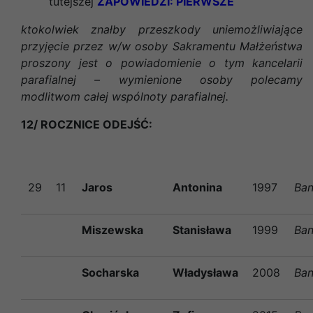
tutejszej
ZAPOWIEDZI: PIERWSZE
ktokolwiek znałby przeszkody uniemożliwiające
przyjęcie przez w/w osoby Sakramentu Małżeństwa
proszony jest o powiadomienie o tym kancelarii
parafialnej – wymienione osoby polecamy
modlitwom całej wspólnoty parafialnej.
12/ ROCZNICE ODEJŚĆ:
29
11
Jaros
Antonina
1997
Ban
Miszewska
Stanisława
1999
Ban
Socharska
Władysława
2008
Ban