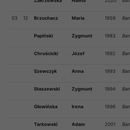
Zakrzewska
Halina
2020
Ban
03
12
Brzuchacz
Maria
1959
Ban
Papiński
Zygmunt
1983
Ban
Chruścicki
Józef
1992
Ban
Szewczyk
Anna
1993
Ban
Staszewski
Zygmunt
1994
Ban
Głowińska
Irena
1996
Ban
Tarkowski
Adam
2001
Ban