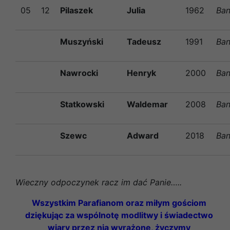
05
12
Pilaszek
Julia
1962
Ban
Muszyński
Tadeusz
1991
Ban
Nawrocki
Henryk
2000
Ban
Statkowski
Waldemar
2008
Ban
Szewc
Adward
2018
Ban
Wieczny odpoczynek racz im dać Panie…..
Wszystkim Parafianom oraz miłym gościom
dziękując za wspólnotę modlitwy i świadectwo
wiary przez nią wyrażone, życzymy