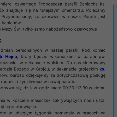
mierci czwartego Proboszcza parafii Baniocha ks.
ób znajduje się na tutejszym cmentarzu. Polecamy
Przypominamy, że czerwiec w naszej Parafii jest
 kapłanów.
ie Mszy Św., tylko samo nabożeństwo czerwcowe
:
 zmian personalnych w naszej parafii. Pod koniec
tr Hejna
,
który będzie wikariuszem w parafii pw.
rszawie, w dekanacie wolskim. Do nas skierowany
osierdzia Bożego w Grójcu, w dekanacie grójeckim
ks.
otrowi bardzo dziękujemy za dotychczasową posługę
radości i życzliwości w nowej parafii.
dbywa się dziś w godzinach: 09.30.-13.30.w domu
a w kościele maseczek zakrywających nos i usta.
ji tego obowiązku.
tóre w ubiegłym tygodniu pomagały w pracach na