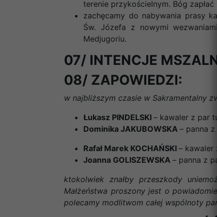
terenie przykościelnym. Bóg zapłać
zachęcamy do nabywania prasy kato
Św. Józefa z nowymi wezwaniami
Medjugoriu.
07/ INTENCJE MSZALN
08/ ZAPOWIEDZI:
w najbliższym czasie w Sakramentalny zw
Łukasz PINDELSKI
– kawaler z par tu
Dominika JAKUBOWSKA
– panna z 
Rafał Marek KOCHAŃSKI
– kawaler 
Joanna GOLISZEWSKA
– panna z pa
ktokolwiek znałby przeszkody uniemo
Małżeństwa proszony jest o powiadomien
polecamy modlitwom całej wspólnoty para