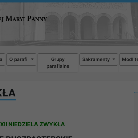
a
O parafii
Grupy
Sakramenty
Modlit
parafialne
KŁA
XII NIEDZIELA ZWYKŁA