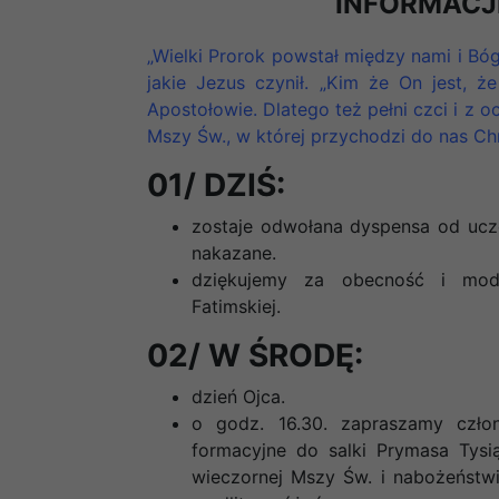
INFORMACJ
„Wielki Prorok powstał między nami i Bó
jakie Jezus czynił. „Kim że On jest, ż
Apostołowie. Dlatego też pełni czci i 
Mszy Św., w której przychodzi do nas Ch
01/ DZIŚ:
zostaje odwołana dyspensa od ucze
nakazane.
dziękujemy za obecność i modli
Fatimskiej.
02/ W ŚRODĘ:
dzień Ojca.
o godz. 16.30. zapraszamy czło
formacyjne do salki Prymasa Tys
wieczornej Mszy Św. i nabożeńst