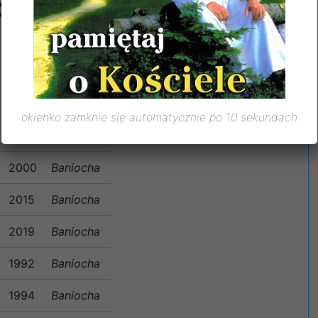
:
2013
Baniocha
1990
Baniocha
okienko zamknie się automatycznie po 10 sekundach
1995
Baniocha
2000
Baniocha
2015
Baniocha
2019
Baniocha
1992
Baniocha
1994
Baniocha