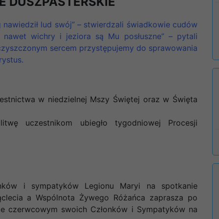
E DUSZPASTERSKIE
g nawiedził lud swój” – stwierdzali świadkowie cudów
e nawet wichry i jeziora są Mu posłuszne” – pytali
z oczyszczonym sercem przystępujemy do sprawowania
rystus.
stnictwa w niedzielnej Mszy Świętej oraz w Święta
twę uczestnikom ubiegło tygodniowej Procesji
nków i sympatyków Legionu Maryi na spotkanie
iąclecia a Wspólnota Żywego Różańca zaprasza po
wie czerwcowym swoich Członków i Sympatyków na