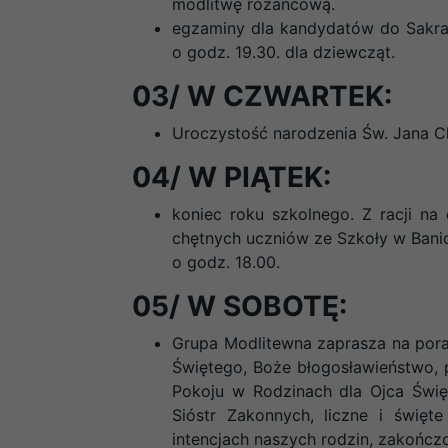
modlitwę różańcową.
egzaminy dla kandydatów do Sakra
o godz. 19.30. dla dziewcząt.
03/ W CZWARTEK:
Uroczystość narodzenia Św. Jana Ch
04/ W PIĄTEK:
koniec roku szkolnego. Z racji n
chętnych uczniów ze Szkoły w Ban
o godz. 18.00.
05/ W SOBOTĘ:
Grupa Modlitewna zaprasza na poran
Świętego, Boże błogosławieństwo, 
Pokoju w Rodzinach dla Ojca Święt
Sióstr Zakonnych, liczne i święt
intencjach naszych rodzin, zakończ