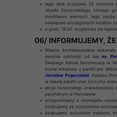
tego dnia przypada 25 rocznica ś
Józefa Stoczyńskiego, którego gr
modlitwom wiernych Jego osobę. 
miesiącem szczególnych modlitw za
o godz. 18.00. wyjątkowo nie będz
06/ INFORMUJEMY, ŻE
Władza Archidiecezjalna dokonała
sierpnia odchodzi od nas
ks. Pio
Świętego Karola Boromeusza w Wa
został wikariusz z parafii pw. Mił
Jarosław Pogorzelski
. Księdzu Pi
w naszej parafii oraz życzymy wielu 
akcja honorowego krwiodawstwa o
parafialnym w Klarysewie
przypominamy o obowiązku noszeni
Dziękujemy za zrozumienie motywac
dziękujemy wszystkim osobom, k