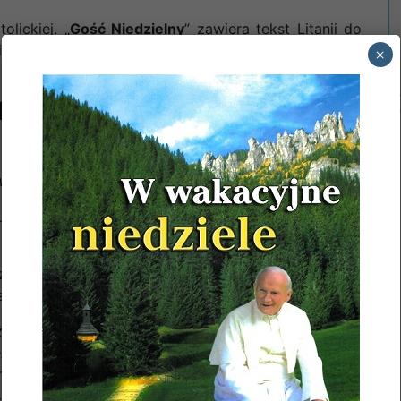
lickiej. „
Gość Niedzielny
” zawiera tekst Litanii do
 a z gazeta „
Idziemy
” opisuje dzieje objawień w
×
E:
iązek małżeński mają zamiar wstąpić:
tejszej.
parafii tutejszej
ZAPOWIEDZI: DRUGIE.
z par. Niep. Poczęcia NMP w Górze Kalwarii.
r tutejszej
ZAPOWIEDZI: DRUGIE.
żliwiające przyjęcie przez w/w osoby Sakramentu
ie o tym kancelarii parafialnej – wymienione osoby
fialnej.